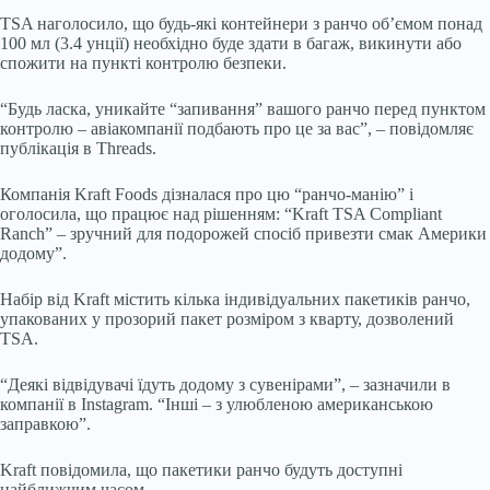
TSA наголосило, що будь-які контейнери з ранчо об’ємом понад
100 мл (3.4 унції) необхідно буде здати в багаж, викинути або
спожити на пункті контролю безпеки.
“Будь ласка, уникайте “запивання” вашого ранчо перед пунктом
контролю – авіакомпанії подбають про це за вас”, – повідомляє
публікація в Threads.
Компанія Kraft Foods дізналася про цю “ранчо-манію” і
оголосила, що працює над рішенням: “Kraft TSA Compliant
Ranch” – зручний для подорожей спосіб привезти смак Америки
додому”.
Набір від Kraft містить кілька індивідуальних пакетиків ранчо,
упакованих у прозорий пакет розміром з кварту, дозволений
TSA.
“Деякі відвідувачі їдуть додому з сувенірами”, – зазначили в
компанії в Instagram. “Інші – з улюбленою американською
заправкою”.
Kraft повідомила, що пакетики ранчо будуть доступні
найближчим часом.