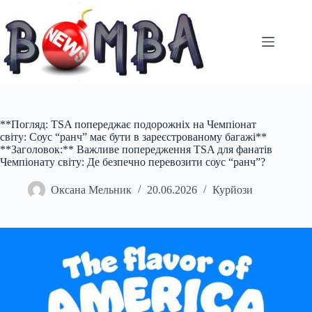
Перейти
до
вмісту
**Погляд: TSA попереджає подорожніх на Чемпіонат
світу: Соус “ранч” має бути в зареєстрованому багажі**
**Заголовок:** Важливе попередження TSA для фанатів
Чемпіонату світу: Де безпечно перевозити соус “ранч”?
Оксана Мельник
20.06.2026
Курйози