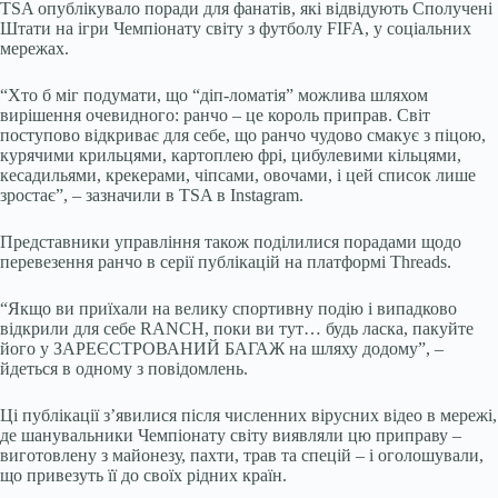
TSA опублікувало поради для фанатів, які відвідують Сполучені
Штати на ігри Чемпіонату світу з футболу FIFA, у соціальних
мережах.
“Хто б міг подумати, що “діп-ломатія” можлива шляхом
вирішення очевидного: ранчо – це король приправ. Світ
поступово відкриває для себе, що ранчо чудово смакує з піцою,
курячими крильцями, картоплею фрі, цибулевими кільцями,
кесадильями, крекерами, чіпсами, овочами, і цей список лише
зростає”, – зазначили в TSA в Instagram.
Представники управління також поділилися порадами щодо
перевезення ранчо в серії публікацій на платформі Threads.
“Якщо ви приїхали на велику спортивну подію і випадково
відкрили для себе RANCH, поки ви тут… будь ласка, пакуйте
його у ЗАРЕЄСТРОВАНИЙ БАГАЖ на шляху додому”, –
йдеться в одному з повідомлень.
Ці публікації з’явилися після численних вірусних відео в мережі,
де шанувальники Чемпіонату світу виявляли цю приправу –
виготовлену з майонезу, пахти, трав та спецій – і оголошували,
що привезуть її до своїх рідних країн.