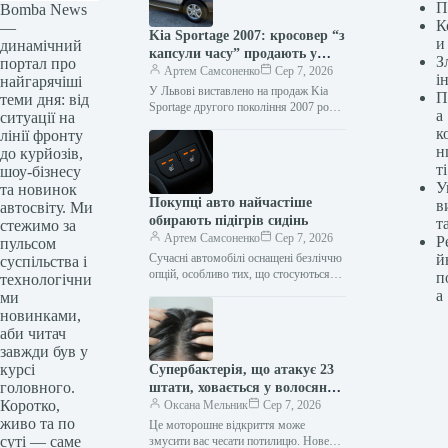
П
Bomba News
К
—
Kia Sportage 2007: кросовер “з
и
динамічний
капсули часу” продають у
З
портал про
Львові
Артем Самсоненко
Сер 7, 2026
і
найгарячіші
У Львові виставлено на продаж Kia
П
теми дня: від
Sportage другого покоління 2007 року
а
ситуації на
випуску. Автомобіль має заявлений
к
лінії фронту
пробіг лише 8 тисяч кілометрів.…
н
до курйозів,
ті
шоу-бізнесу
У
та новинок
Покупці авто найчастіше
в
автосвіту. Ми
обирають підігрів сидінь
т
стежимо за
Артем Самсоненко
Сер 7, 2026
Р
пульсом
Сучасні автомобілі оснащені безліччю
й
суспільства і
опцій, особливо тих, що стосуються
п
технологічни
комфорту та безпеки, роблячи наше
а
ми
життя трохи простішим. Звісно, жодна
новинками,
з…
аби читач
завжди був у
курсі
Супербактерія, що атакує 23
головного.
штати, ховається у волосяних
Коротко,
фолікулах і змінює роботу
Оксана Мельник
Сер 7, 2026
живо та по
імунітету
Це моторошне відкриття може
суті — саме
змусити вас чесати потилицю. Нове