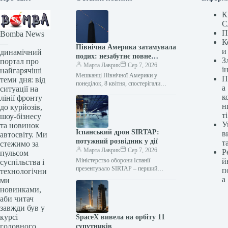
К
С
П
Bomba News
К
—
Північна Америка затамувала
и
динамічний
подих: незабутнє повне
З
портал про
сонячне затемнення
Марта Лаврик
Сер 7, 2026
і
найгарячіші
Мешканці Північної Америки у
П
теми дня: від
понеділок, 8 квітня, спостерігали
а
ситуації на
перше за сім років повне сонячне
к
лінії фронту
затемнення. У місті Расселлвілл, штат
н
до курйозів,
Арканзас,…
ті
шоу-бізнесу
У
та новинок
Іспанський дрон SIRTAP:
в
автосвіту. Ми
потужний розвідник у дії
т
стежимо за
Марта Лаврик
Сер 7, 2026
Р
пульсом
Міністерство оборони Іспанії
й
суспільства і
презентувало SIRTAP – перший
п
технологічни
потужний військовий дрон для
а
ми
розвідки, повністю розроблений та
новинками,
виготовлений у країні. Цей
аби читач
безпілотник…
завжди був у
курсі
SpaceX вивела на орбіту 11
головного.
супутників