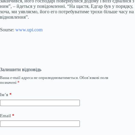
закінчився, його господарі повернулися додому і возз’єдналися з
ним”, – йдеться у повідомленні. “На щастя, Едгар був у порядку,
хоча, ми уявляємо, його его потребуватиме трохи більше часу на
відновлення”.
Sourse:
www.upi.com
Залишити відповідь
Ваша e-mail адреса не оприлюднюватиметься.
Обов’язкові поля
позначені
*
Ім’я
*
Email
*