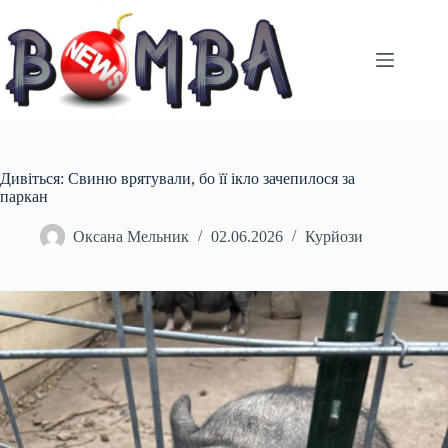
Перейти
до
вмісту
Дивіться: Свиню врятували, бо її ікло зачепилося за
паркан
Оксана Мельник
02.06.2026
Курйози