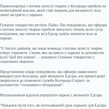
Правоохоронці з питань захисту тварин у Колорадо прибули на
незвичайний виклик, який став першим для місцевості: ікло
свині застрягло у паркані.
Гуманне товариство регіону Пайкс Пік повідомило, що офіцери
з питань захисту тварин прибули минулого тижня, коли сусід
повідомив, що свиня на ім’я Едгар зуміла зачепити ікло за
паркан.
“Є багато дзвінків, які наша команда з питань захисту тварин
очікує отримати. Свиня, яка застрягла у паркані за допомогою
ікла? Цей був новим”, – зазначило Гуманне товариство у
соціальних мережах.
Представники влади повідомили, що офіцери намагалися
використати болторізи, щоб звільнити Едгара, але врешті-решт
звернулися до пожежної служби Колорадо-Спрінгс за
допомогою “сильнішого обладнання”.
Рятувальникам вдалося перерізати паркан і звільнити Едгара.
“Невдовзі після того, як несподіваний урок паркану для Едгара