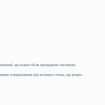
омічений, що вільно бігав проїжджою частиною.
имавши повідомлення про великого птаха, що вільно