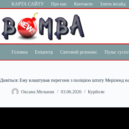
Перейти
КАРТА САЙТУ
Про нас
Контакти
Злити інсайд
до
вмісту
Головна
Епіцентр
Світовий резонанс
Пульс суспі
Дивіться: Ему влаштував перегони з поліцією штату Меріленд н
Оксана Мельник
03.06.2026
Курйози