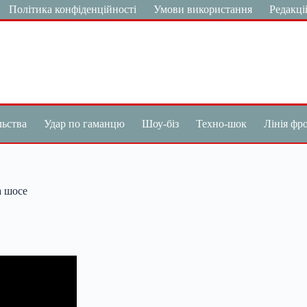
Політика конфіденційності
Умови використання
Редакці
льства
Удар по гаманцю
Шоу-біз
Техно-шок
Лінія фр
а шосе