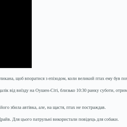
кликана, щоб впоратися з епізодом, коли великий птах ему був п
далік від виїзду на Оушен-Сіті, близько 10:30 ранку суботи, отр
ого збила автівка, але, на щастя, птах не постраждав.
райв. Для цього патрульні використали повідець для собаки.