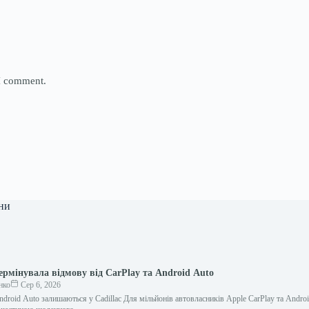
 I comment.
ни
ермінувала відмову від CarPlay та Android Auto
нко
Сер 6, 2026
ndroid Auto залишаються у Cadillac Для мільйонів автовласників Apple CarPlay та Andro