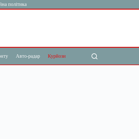
йна політика
онту
Авто-радар
Курйози