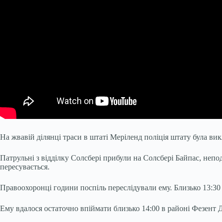
На жвавій ділянці траси в штаті Меріленд поліція штату була ви
Патрульні з відділку Солсбері прибули на Солсбері Байпас, непо
пересувається.
Правоохоронці години поспіль переслідували ему. Близько 13:30 й
Ему вдалося остаточно впіймати близько 14:00 в районі Фезент Д