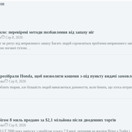
ни
ило: перевірені методи позбавлення від запаху ніг
в
Сер 8, 2026
іг не рятує від неприємного запаху Багато людей соромляться проблеми неприємного запа
ою поганої гігієни.…
розібрали Honda, щоб визволити кошеня з-під пункту видачі замовл
нко
Сер 8, 2026
блять тварин, але більшість людей намагаються допомогти, коли бачать, що хтось потрап
ігом 8 миль продано за $2,1 мільйона після дводенних торгів
нко
Сер 8, 2026
 GT 2006 року випуску з пробігом усього 7,9 милі, потрапив на аукціон Bring a Trailer і