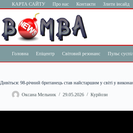
Перейти
КАРТА САЙТУ
Про нас
Контакти
Злити інсайд
до
вмісту
Головна
Епіцентр
Світовий резонанс
Пульс суспі
Дивіться: 98-річний британець став найстаршим у світі у виконан
Оксана Мельник
29.05.2026
Курйози