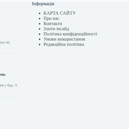
Інформація
КАРТА САЙТУ
Про нас
Контакти
Злити інсайд
Політика конфіденційності
Умови використання
ху ніг,
Редакційна політика
ень
ив у біду. А