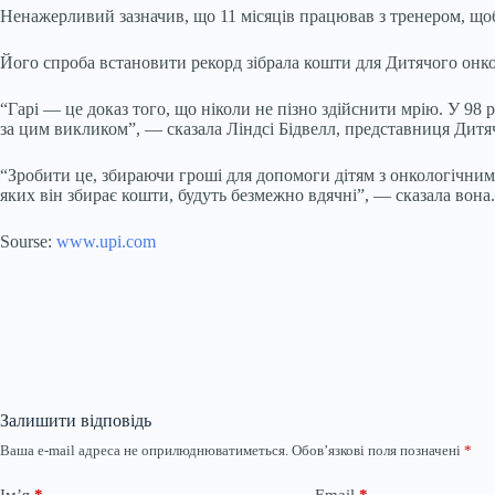
Ненажерливий зазначив, що 11 місяців працював з тренером, щоб
Його спроба встановити рекорд зібрала кошти для Дитячого онко
“Гарі — це доказ того, що ніколи не пізно здійснити мрію. У 98 р
за цим викликом”, — сказала Ліндсі Бідвелл, представниця Дит
“Зробити це, збираючи гроші для допомоги дітям з онкологічним
яких він збирає кошти, будуть безмежно вдячні”, — сказала вона.
Sourse:
www.upi.com
Залишити відповідь
Ваша e-mail адреса не оприлюднюватиметься.
Обов’язкові поля позначені
*