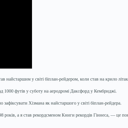
ав найстаршим у світі біплан-рейдером, коли став на крило літака
над 1000 футів у суботу на аеродромі Даксфорд у Кембриджі.
 зафіксувати Хізмана як найстаршого у світі біплан-рейдера.
 98 років, а я став рекордсменом Книги рекордів Гіннеса, — це по