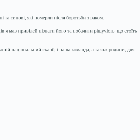
 та синові, які померли після боротьби з раком.
ців я мав привілей пізнати його та побачити рішучість, що стоїть
ній національний скарб, і наша команда, а також родини, для