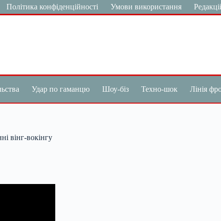
Політика конфіденційності
Умови використання
Редакці
льства
Удар по гаманцю
Шоу-біз
Техно-шок
Лінія фр
ні вінг-вокінгу