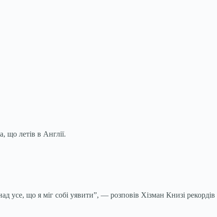
, що летів в Англії.
над усе, що я міг собі уявити”, — розповів Хізман Книзі рекордів