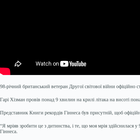
98-річний британський ветеран Другої світової війни офіційно ст
Гарі Хізман провів понад 9 хвилин на крилі літака на висоті по
Представник Книги рекордів Гіннеса був присутній, щоб офіційно
“Я мріяв зробити це з дитинства, і те, що моя мрія здійснилася у
Гіннеса.