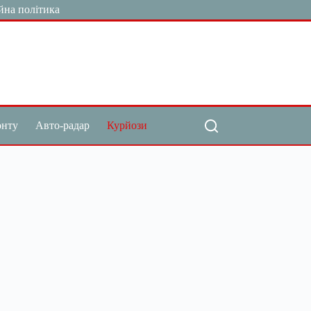
йна політика
онту
Авто-радар
Курйози