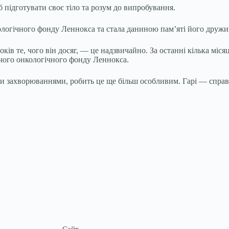
 підготувати своє тіло та розум до випробування.
логічного фонду Леннокса та стала даниною пам’яті його дружині
оків те, чого він досяг, — це надзвичайно. За останні кілька міся
ячого онкологічного фонду Леннокса.
и захворюваннями, робить це ще більш особливим. Гарі — справж