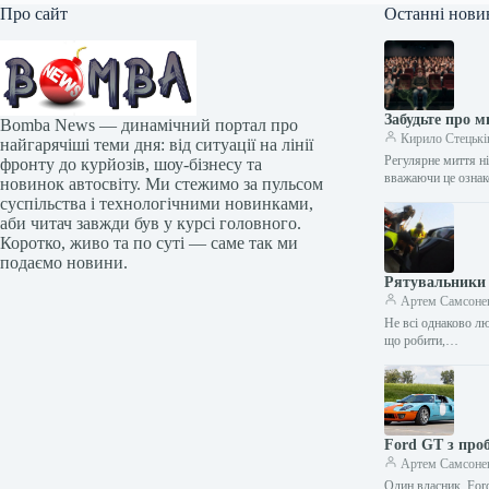
Про сайт
Останні нови
Забудьте про м
Bomba News — динамічний портал про
Кирило Стецькі
найгарячіші теми дня: від ситуації на лінії
Регулярне миття н
фронту до курйозів, шоу-бізнесу та
вважаючи це ознак
новинок автосвіту. Ми стежимо за пульсом
суспільства і технологічними новинками,
аби читач завжди був у курсі головного.
Коротко, живо та по суті — саме так ми
подаємо новини.
Рятувальники 
Артем Самсоне
Не всі однаково лю
що робити,…
Ford GT з проб
Артем Самсоне
Один власник, Ford