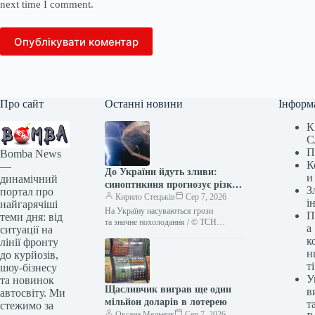
next time I comment.
Опублікувати коментар
Про сайт
Останні новини
Інформ
К
С
П
Bomba News
К
—
До України йдуть зливи:
и
динамічний
синоптикиня прогнозує різке
З
портал про
похолодання
Кирило Стецьків
Сер 7, 2026
і
найгарячіші
На Україну насуваються грози
П
теми дня: від
та значне похолодання / © ТСН
а
ситуації на
Найближчими днями погода в Україні
к
лінії фронту
кардинально зміниться: виснажливу
н
до курйозів,
спеку замінить комфортна
ті
шоу-бізнесу
прохолода…
У
та новинок
Щасливчик виграв ще один
в
автосвіту. Ми
мільйон доларів в лотерею
т
стежимо за
Оксана Мельник
Сер 7, 2026