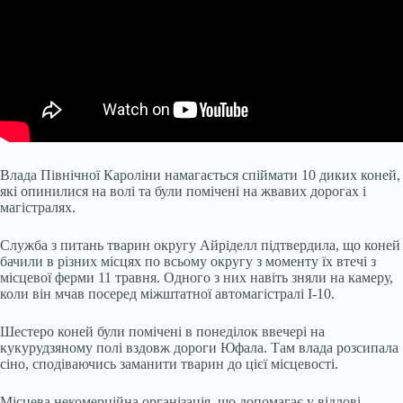
Влада Північної Кароліни намагається спіймати 10 диких коней,
які опинилися на волі та були помічені на жвавих дорогах і
магістралях.
Служба з питань тварин округу Айріделл підтвердила, що коней
бачили в різних місцях по всьому округу з моменту їх втечі з
місцевої ферми 11 травня. Одного з них навіть зняли на камеру,
коли він мчав посеред міжштатної автомагістралі I-10.
Шестеро коней були помічені в понеділок ввечері на
кукурудзяному полі вздовж дороги Юфала. Там влада розсипала
сіно, сподіваючись заманити тварин до цієї місцевості.
Місцева некомерційна організація, що допомагає у відлові,