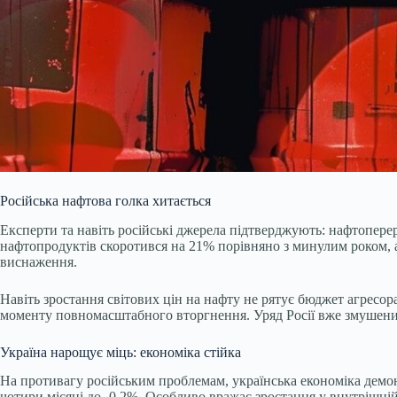
Російська нафтова голка хитається
Експерти та навіть російські джерела підтверджують: нафтоперер
нафтопродуктів скоротився на 21% порівняно з минулим роком, а
виснаження.
Навіть зростання світових цін на нафту не рятує бюджет агресор
моменту повномасштабного вторгнення. Уряд Росії вже змушен
Україна нарощує міць: економіка стійка
На противагу російським проблемам, українська економіка демон
чотири місяці до -0,2%. Особливо вражає зростання у внутрішній