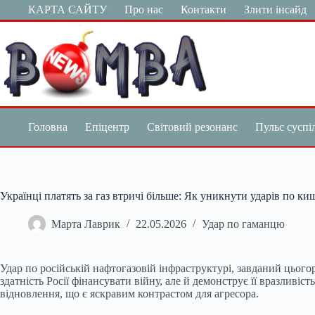
Перейти
КАРТА САЙТУ
Про нас
Контакти
Злити інсайд
до
вмісту
Головна
Епіцентр
Світовий резонанс
Пульс суспі
Українці платять за газ втричі більше: Як уникнути ударів по ки
Марта Лаврик
22.05.2026
Удар по гаманцю
Удар по російській нафтогазовій інфраструктурі, завданий цьог
здатність Росії фінансувати війну, але й демонструє її вразливі
відновлення, що є яскравим контрастом для агресора.