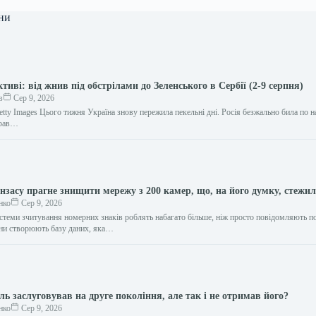
ни
ктиві: від жнив під обстрілами до Зеленського в Сербії (2-9 серпня)
в
Сер 9, 2026
tty Images Цього тижня Україна знову пережила пекельні дні. Росія безжально била по 
брав…
засу прагне знищити мережу з 200 камер, що, на його думку, стежил
нко
Сер 9, 2026
стеми зчитування номерних знаків роблять набагато більше, ніж просто повідомляють п
они створюють базу даних, яка…
ь заслуговував на друге покоління, але так і не отримав його?
нко
Сер 9, 2026