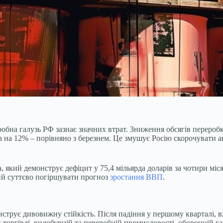
обна галузь РФ зазнає значних втрат. Зниження обсягів переробк
 на 12% – порівняно з березнем. Це змушує Росію скорочувати а
а, який демонструє дефіцит у 75,4 мільярда доларів за чотири мі
ий суттєво погіршувати прогноз
зростання ВВП
.
струє дивовижну стійкість. Після падіння у першому кварталі, в
 торгівлі, видобувній та переробній промисловості, оборонній га