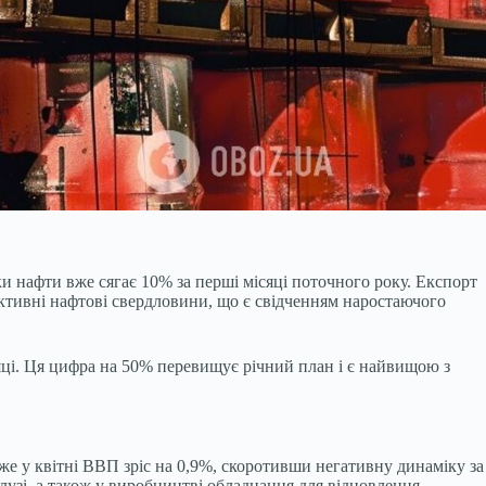
и нафти вже сягає 10% за перші місяці поточного року. Експорт
ктивні нафтові свердловини, що є свідченням наростаючого
сяці. Ця цифра на 50% перевищує річний план і є найвищою з
же у квітні ВВП зріс на 0,9%, скоротивши негативну динаміку за
лузі, а також у виробництві обладнання для відновлення