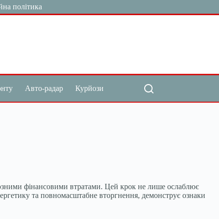
йна політика
онту
Авто-радар
Курйози
рйозними фінансовими втратами. Цей крок не лише ослаблює
а енергетику та повномасштабне вторгнення, демонструє ознаки