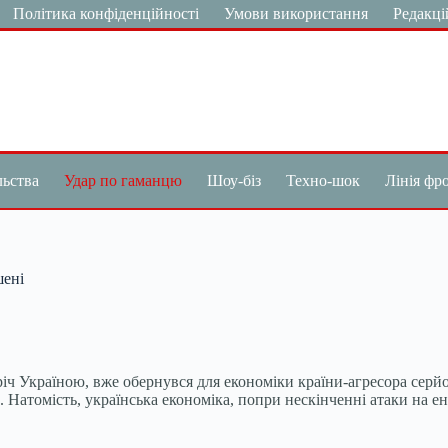
Політика конфіденційності
Умови використання
Редакці
льства
Удар по гаманцю
Шоу-біз
Техно-шок
Лінія фр
шені
оріч Україною, вже обернувся для економіки країни-агресора се
сть. Натомість, українська економіка, попри нескінченні атаки н