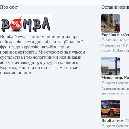
Про сайт
Останні нови
Україна в об’є
Bomba News — динамічний портал про
Кирило Стецькі
найгарячіші теми дня: від ситуації на лінії
Краматорськ / © Ge
фронту до курйозів, шоу-бізнесу та
містах. ТСН.ua зі
новинок автосвіту. Ми стежимо за пульсом
суспільства і технологічними новинками,
аби читач завжди був у курсі головного.
Коротко, живо та по суті — саме так ми
подаємо новини.
Мешканець Кан
Артем Самсоне
Автоматизовані си
викрадені авто. В
Який автомобіл
Артем Самсоне