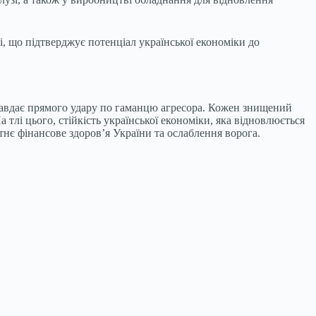
, що підтверджує потенціал української економіки до
й завдає прямого удару по гаманцю агресора. Кожен знищений
 тлі цього, стійкість української економіки, яка відновлюється
тнє фінансове здоров’я України та ослаблення ворога.