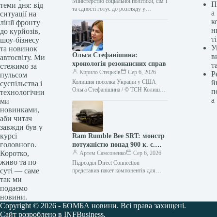
Міністерство соціальної політики, сім’ї
П
теми дня: від
та єдності готує до розгляду у
а
ситуації на
Верховній Раді законопроєкт про
к
лінії фронту
реформу пенсійної системи. Документ
н
до курйозів,
планують винести…
ті
шоу-бізнесу
У
та новинок
Ольга Стефанішина:
в
автосвіту. Ми
хронологія резонансних справ
т
стежимо за
Кирило Стецьків
Сер 6, 2026
Р
пульсом
Колишня посолка України у США
й
суспільства і
Ольга Стефанішина / © ТСН Колишню
п
технологічни
посолку України у США Ольгу
а
ми
Стефанішину підозрюють у
новинками,
незаконному…
аби читач
завжди був у
курсі
Ram Rumble Bee SRT: монстр
головного.
потужністю понад 900 к. с.
Коротко,
прибув
Артем Самсоненко
Сер 6, 2026
живо та по
Підрозділ Direct Connection
суті — саме
представив пакет компонентів для
пікапів Ram 1500 Rumble Bee 2027
так ми
модельного року. Зокрема, для версії
подаємо
Rumble Bee…
новини.
Copyright © 2026 - БОМБА новини. Всі права захищені.
Сайт розроблено в INFBusiness.