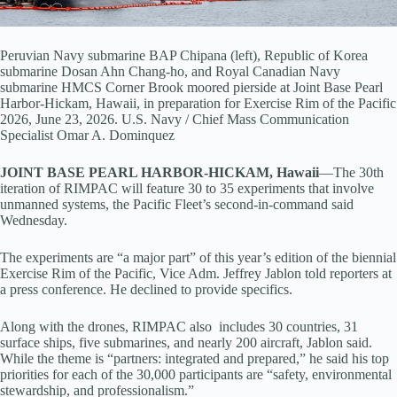
Peruvian Navy submarine BAP Chipana (left), Republic of Korea
submarine Dosan Ahn Chang-ho, and Royal Canadian Navy
submarine HMCS Corner Brook moored pierside at Joint Base Pearl
Harbor-Hickam, Hawaii, in preparation for Exercise Rim of the Pacific
2026, June 23, 2026.
U.S. Navy / Chief Mass Communication
Specialist Omar A. Dominquez
JOINT BASE PEARL HARBOR-HICKAM, Hawaii
—The 30th
iteration of RIMPAC will feature 30 to 35 experiments that involve
unmanned systems, the Pacific Fleet’s second-in-command said
Wednesday.
The experiments are “a major part” of this year’s edition of the biennial
Exercise Rim of the Pacific, Vice Adm. Jeffrey Jablon told reporters at
a press conference. He declined to provide specifics.
Along with the drones, RIMPAC also includes 30 countries, 31
surface ships, five submarines, and nearly 200 aircraft, Jablon said.
While the theme is “partners: integrated and prepared,” he said his top
priorities for each of the 30,000 participants are “safety, environmental
stewardship, and professionalism.”