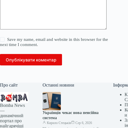
Save my name, email and website in this browser for the
next time I comment.
Опублікувати коментар
Про сайт
Останні новини
Інформ
К
С
П
Bomba News
К
—
Українців чекає нова пенсійна
и
динамічний
система
З
портал про
Кирило Стецьків
Сер 6, 2026
і
найгарячіші