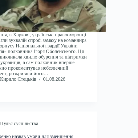
пня, в Харкові, українські правоохоронці
ігли зухвалій спробі замаху на командира
корпусу Національної гвардії України
ія» полковника Ігоря Оболєнського. Ця
 викликала хвилю обурення та підтримки
 українців, а сам полковник вперше
чно прокоментував небезпечний
ент, розкривши його…
Кирило Стецьків
01.08.2026
Пульс суспільства
енко назвав умови для зменшення