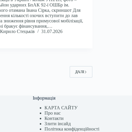
ьйон ударних БпАК 92-ї ОШБр ім.
ого отамана Івана Сірка, скриншот Для
ення кількості охочих вступити до лав
а зниження рівня примусової мобілізації,
ні бракує фінансування,…
Кирило Стецьків
31.07.2026
ДАЛІ
Інформація
КАРТА САЙТУ
Про нас
Контакти
Злити інсайд
Політика конфіденційності