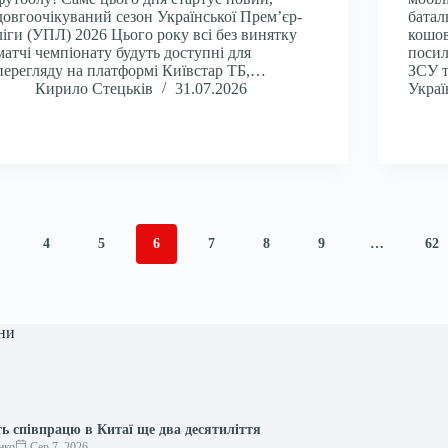
довгоочікуваний сезон Української Прем’єр-
батал
ліги (УПЛ) 2026 Цього року всі без винятку
кошов
матчі чемпіонату будуть доступні для
посил
перегляду на платформі Київстар ТБ,…
ЗСУ т
Кирило Стецьків
31.07.2026
Украї
4
5
6
7
8
9
…
62
ни
 співпрацю в Китаї ще два десятиліття
нко
Сер 7, 2026