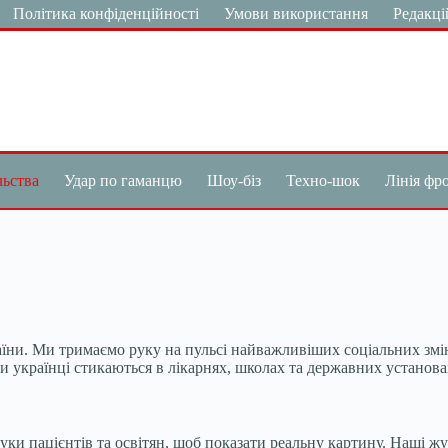
Політика конфіденційності
Умови використання
Редакці
льства
Удар по гаманцю
Шоу-біз
Техно-шок
Лінія фр
їни. Ми тримаємо руку на пульсі найважливіших соціальних змін
и українці стикаються в лікарнях, школах та державних установа
уки пацієнтів та освітян, щоб показати реальну картину. Наші ж