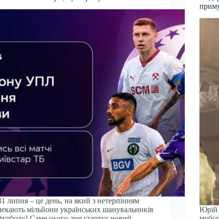
приму
31 липня – це день, на який з нетерпінням
чекають мільйони українських шанувальників
Юрій 
футболу! Саме цього дня стартує новий,
мобіл