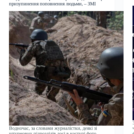
призупинення поповнення людьми, – ЗМІ
Водночас, за словами журналістки, деякі зі
штурмових підрозділів досі в наступі фото