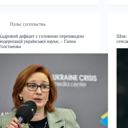
Пульс суспільства
Кадровий дефіцит є головною перешкодою
Шок: 
модернізації української науки, – Ганна
сенса
Толстанова