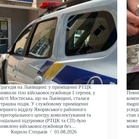
Трагедія на Львівщині: у приміщенні РТЦК
виявили тіло військовослужбовця 1 серпня, у
Певні
місті Мостиська, що на Львівщині, сталася
компе
страшна подія. У службовому приміщенні
magni
першого відділу Яворівського районного
усвід
територіального центру комплектування та
стан 
соціальної підтримки (РТЦК та СП) було
може 
виявлено військовослужбовця без…
компе
Кирило Стецьків
01.08.2026