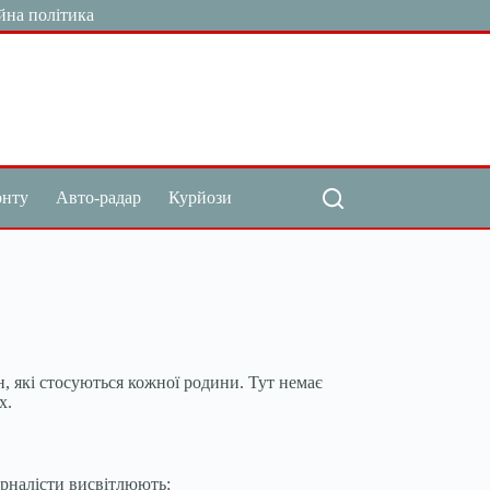
йна політика
онту
Авто-радар
Курйози
, які стосуються кожної родини. Тут немає
х.
урналісти висвітлюють: