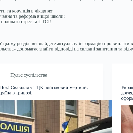
ги та корупція в лікарнях;
вчання та реформа вищої школи;
к подолати стрес та ПТСР.
 У цьому розділі ви знайдете актуальну інформацію про виплати
ільства» допомагає знайти відповіді на складні запитання та від
Пульс суспільства
Шок! Свавілля у ТЦК: військовий мертвий,
Украї
країна в тривозі.
догля
офор