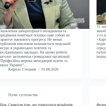
31 ли
Оновлення лабораторного обладнання та
запоб
придбання новітньої техніки саме собою не
2-го 
гарантує наукового прогресу. Не менш
«Харт
серйозним викликом залишається людський
подія
ресурс в українських освітніх та
серед
дослідницьких закладах. На цьому робить
публі
наголос засновниця громадської організації
інцид
“Професійна мережа менеджерів освіти та
науки України”…
Кирило Стецьків
01.08.2026
Пульс суспільства
Шок: Свавілля ігри, що торкнулася мільйонів.
Федор