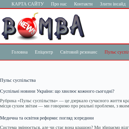
Перейти
КАРТА САЙТУ
Про нас
Контакти
Злити інсайд
до
вмісту
Головна
Епіцентр
Світовий резонанс
Пульс суспі
Пульс суспільства
Суспільні новини України: що хвилює кожного сьогодні?
Рубрика «Пульс суспільства» — це дзеркало сучасного життя кра
місця сухим звітам — ми говоримо про реальні проблеми, з яким
Медична та освітня реформи: погляд зсередини
Система змінюється, але чи стає вона кращою? Ми збираємо відг