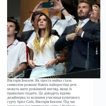
Вікторія Бекхем: Як проста майка стала
символом розкоші Навіть найпростіші речі
можуть мати розкішний вигляд, якщо їх
правильно подати. Це доводить відома
дизайнерка та колишня учасниця культового
гурту Spice Girls, Вікторія Бекхем. Під час
нещодавнього чемпіонату світу з футболу,