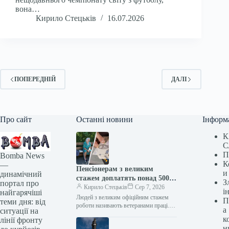
вона…
Кирило Стецьків
16.07.2026
ПОПЕРЕДНІЙ
ДАЛІ
Про сайт
Останні новини
Інформ
К
С
П
Bomba News
К
—
Пенсіонерам з великим
и
динамічний
стажем доплатять понад 5000
З
портал про
гривень: деталі виплат
Кирило Стецьків
Сер 7, 2026
і
найгарячіші
Людей з великим офіційним стажем
П
теми дня: від
роботи називають ветеранами праці.
а
ситуації на
Таким пенсіонерам надається низка
к
лінії фронту
пільг і доплат за велику кількість
н