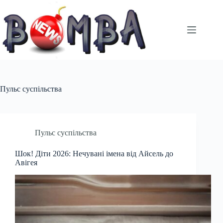
Перейти
до
вмісту
Пульс суспільства
Пульс суспільства
Шок! Діти 2026: Нечувані імена від Айсель до
Авігея