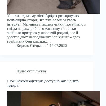
У шотландському місті Арброт розгорнулася
неймовірна історія, яка вже облетіла увесь
інтернет. Маленьке пташеня чайки, яке випало з
гнізда на даху рибного магазину, не тільки
знайшло притулок у люблячій родині, але й
здобуло двох несподіваних “опікунів” – двох
грайливих бенгальських…
Кирило Стецьків
16.07.2026
Пульс суспільства
Шок: Бекхем одягнула доступне, але це літо
тренду!