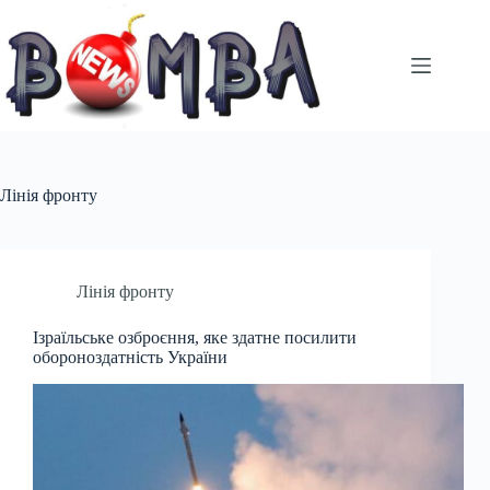
Перейти
до
вмісту
Лінія фронту
Лінія фронту
Ізраїльське озброєння, яке здатне посилити
обороноздатність України