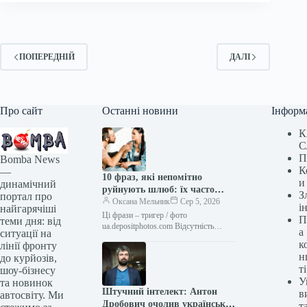
ПОПЕРЕДНІЙ
ДАЛІ
Про сайт
Останні новини
Інформ
К
С
П
Bomba News
К
—
10 фраз, які непомітно
и
динамічний
руйнують шлюб: їх часто
З
портал про
вимовляють чоловіки, яким
Оксана Мельник
Сер 5, 2026
і
найгарячіші
бракує емпатії
Ці фрази – тригер / фото
П
теми дня: від
ua.depositphotos.com Відсутність
а
ситуації на
емпатії підриває взаємини навіть у
к
лінії фронту
найбуденніших аспектах повсякдення.
н
до курйозів,
Вона також руйнує любов…
ті
шоу-бізнесу
У
та новинок
Штучний інтелект: Антон
в
автосвіту. Ми
Дробович очолив український
т