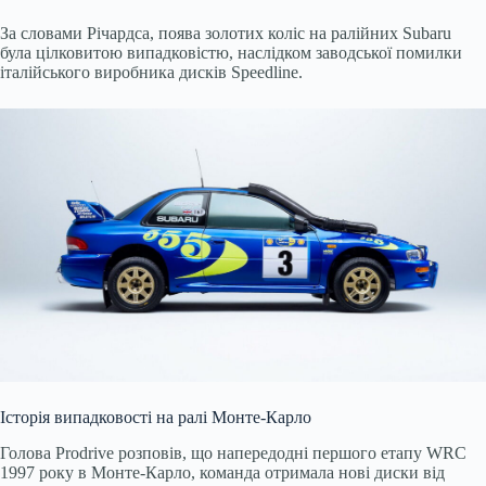
За словами Річардса, поява золотих коліс на ралійних Subaru
була цілковитою випадковістю, наслідком заводської помилки
італійського виробника дисків Speedline.
Історія випадковості на ралі Монте-Карло
Голова Prodrive розповів, що напередодні першого етапу WRC
1997 року в Монте-Карло, команда отримала нові диски від