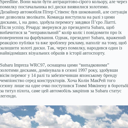
Speedline. Вони мали бути антрацитово-сірого кольору, але через
помилку постачальника всі диски виявилися золотими.
Дизайнер автомобіля Пітер Стівенс був шокований, але ситуація
не дозволяла зволікати. Команда виступила на ралі з цими
дисками, і, на диво, здобула перемогу завдяки П’єро Ліатті.
Після успіху, Річардс звернувся до президента Subaru, щоб
вибачитися за “неправильний” колір коліс і повідомити про їх
повернення на фарбування. Однак, президент Subaru, вражений
реакцією публіки та вже зроблену рекламу, наполіг на тому, щоб
залишити золоті диски. Так, через помилку, народився один із
найвідоміших візуальних образів в історії автоспорту.
Subaru Impreza WRC97, оснащена цими “випадковими”
золотими дисками, домінувала в сезоні 1997 року, здобувши
вісім перемог у 14 ралі та забезпечивши японському бренду
чемпіонство серед конструкторів. Хоча Колін МакРей того
сезону лише на одне очко поступився Томмі Мякінену в боротьбі
за титул пілота, саме цей автомобіль закріпив за Subaru статус
легенди.