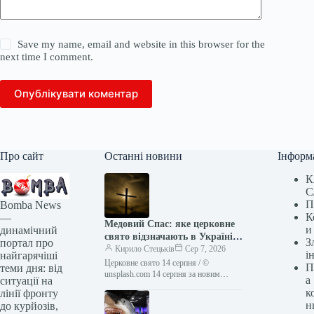
Save my name, email and website in this browser for the
next time I comment.
Опублікувати коментар
Про сайт
Останні новини
Інформ
К
С
П
Bomba News
К
—
Медовий Спас: яке церковне
и
динамічний
свято відзначають в Україні
З
портал про
14 серпня
Кирило Стецьків
Сер 7, 2026
і
найгарячіші
Церковне свято 14 серпня / ©
П
теми дня: від
unsplash.com 14 серпня за новим
а
ситуації на
церковним календарем (27 серпня за
к
лінії фронту
старим) православні відзначають
н
до курйозів,
день…