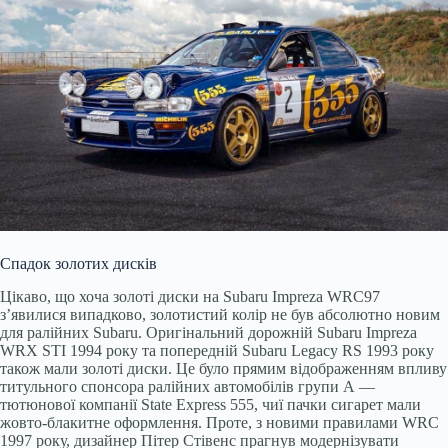
Спадок золотих дисків
Цікаво, що хоча золоті диски на Subaru Impreza WRC97
з’явилися випадково, золотистий колір не був абсолютно новим
для ралійних Subaru. Оригінальний дорожній Subaru Impreza
WRX STI 1994 року та попередній Subaru Legacy RS 1993 року
також мали золоті диски. Це було прямим відображенням впливу
титульного спонсора ралійних автомобілів групи А —
тютюнової компанії State Express 555, чиї пачки сигарет мали
жовто-блакитне оформлення. Проте, з новими правилами WRC
1997 року, дизайнер Пітер Стівенс прагнув модернізувати