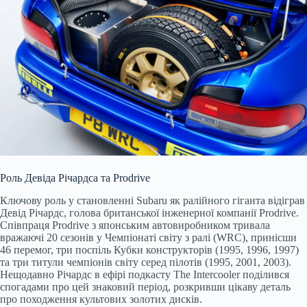
Роль Девіда Річардса та Prodrive
Ключову роль у становленні Subaru як ралійного гіганта відіграв
Девід Річардс, голова британської інженерної компанії Prodrive.
Співпраця Prodrive з японським автовиробником тривала
вражаючі 20 сезонів у Чемпіонаті світу з ралі (WRC), принісши
46 перемог, три поспіль Кубки конструкторів (1995, 1996, 1997)
та три титули чемпіонів світу серед пілотів (1995, 2001, 2003).
Нещодавно Річардс в ефірі подкасту The Intercooler поділився
спогадами про цей знаковий період, розкривши цікаву деталь
про походження культових золотих дисків.