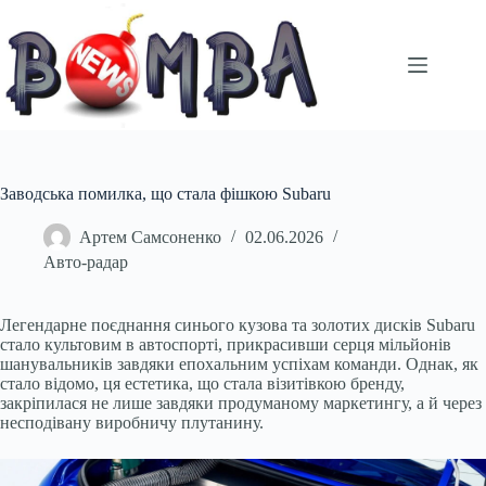
Перейти
до
вмісту
Заводська помилка, що стала фішкою Subaru
Артем Самсоненко
02.06.2026
Авто-радар
Легендарне поєднання синього кузова та золотих дисків Subaru
стало культовим в автоспорті, прикрасивши серця мільйонів
шанувальників завдяки епохальним успіхам команди. Однак, як
стало відомо, ця естетика, що стала візитівкою бренду,
закріпилася не лише завдяки продуманому маркетингу, а й через
несподівану виробничу плутанину.