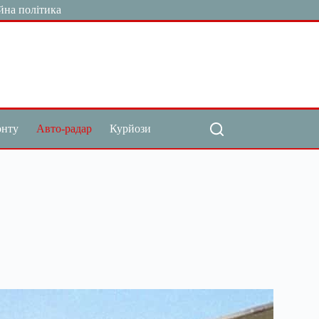
йна політика
онту
Авто-радар
Курйози