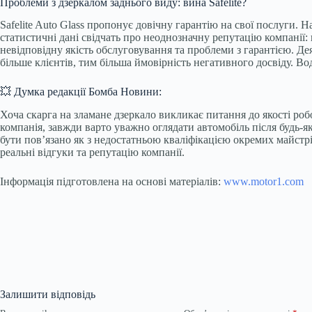
Проблеми з дзеркалом заднього виду: вина Safelite?
Safelite Auto Glass пропонує довічну гарантію на свої послуги. Н
статистичні дані свідчать про неоднозначну репутацію компанії: н
невідповідну якість обслуговування та проблеми з гарантією. Де
більше клієнтів, тим більша ймовірність негативного досвіду. Вод
💥 Думка редакції Бомба Новини:
Хоча скарга на зламане дзеркало викликає питання до якості ро
компанія, завжди варто уважно оглядати автомобіль після будь-я
бути пов’язано як з недостатньою кваліфікацією окремих майстрів
реальні відгуки та репутацію компанії.
Інформація підготовлена на основі матеріалів:
www.motor1.com
Залишити відповідь