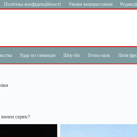
Політика конфіденційності
Умови використання
Редакці
льства
Удар по гаманцю
Шоу-біз
Техно-шок
Лінія фр
ніки
і винен сервіс?