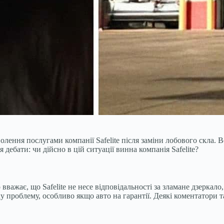
лення послугами компанії Safelite після заміни лобового скла. Во
дебати: чи дійсно в цій ситуації винна компанія Safelite?
вважає, що Safelite не несе відповідальності за зламане дзеркал
у проблему, особливо якщо авто на гарантії. Деякі коментатори т