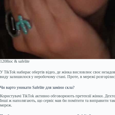
1208ioc & safelite
У TikTok набирає обертів відео, де жінка висловлює своє незадово
виду залишилося у неробочому стані. Проте, в мережі розгорілися 
Чи варто уникати Safelite для заміни скла?
Користувачі TikTok активно обговорюють претензії жінки. Дехто 
Інші ж наполягають, що сервіс мав би помітити та виправити так
мереж.