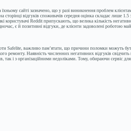
а їхньому сайті зазначено, що у разі виникнення проблем клієнтам
а сторінці відгуків споживачів середня оцінка складає лише 1.5 з
які користувачі Reddit припускають, що велика кількість негатив
ночас, є й позитивні відгуки, де клієнти задоволені роботою майст
боти Safelite, важливо пам’ятати, що причини поломки можуть бу
кого ремонту. Наявність численних негативних відгуків свідчить
, так і з організаційними недоліками. Тому, обираючи сервіс для