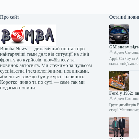
Про сайт
Останні нови
GM знову відт
Bomba News — динамічний портал про
Артем Самсоне
найгарячіші теми дня: від ситуації на лінії
Apple CarPlay та A
фронту до курйозів, шоу-бізнесу та
стали невід’ємно
новинок автосвіту. Ми стежимо за пульсом
суспільства і технологічними новинками,
аби читач завжди був у курсі головного.
Коротко, живо та по суті — саме так ми
подаємо новини.
Ford у 1952: д
Артем Самсоне
Група дизайнерів F
студії. Машина ча