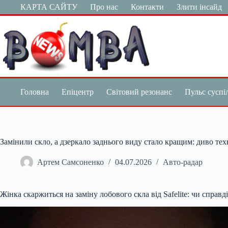
Перейти
КАРТА САЙТУ
Про нас
Контакти
Злити інсайд
до
вмісту
Головна
Епіцентр
Світовий резонанс
Пульс суспі
Замінили скло, а дзеркало заднього виду стало кращим: диво тех
Артем Самсоненко
04.07.2026
Авто-радар
Жінка скаржиться на заміну лобового скла від Safelite: чи справд