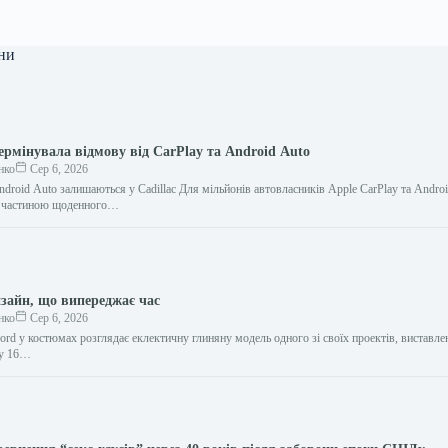
ни
ермінувала відмову від CarPlay та Android Auto
нко
Сер 6, 2026
ndroid Auto залишаються у Cadillac Для мільйонів автовласників Apple CarPlay та Andro
ю частиною щоденного…
изайн, що випереджає час
нко
Сер 6, 2026
ord у костюмах розглядає еклектичну глиняну модель одного зі своїх проектів, виставлен
су 16…