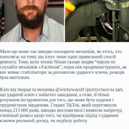
Мало що може так швидко посварити механіків, як хтось, хто
наполягає на тому, що існує лише один правильний спосіб
ремонту. Тому, коли технік Nissan сказав людям “ніколи не
слухайте механіків з Facebook”, перш ніж продемонструвати, як
він знімає стабілізатори за допомогою ударного ключа, реакція
була миттєвою.
Кліп від творця та механіка @wickywayoff ґрунтується на ідеї,
що ударний ключ є набагато швидшим, а отже, й більш
розумним інструментом для того, що може бути нудним і
трудомістким завданням. Глядачі TikTok, який переглянули
понад 213 000 разів, швидко висловилися і виявили напрочуд
глибокий розкол щодо того, чи відображає підхід з ударним
ключем реальний досвід, чи недбалу роботу.