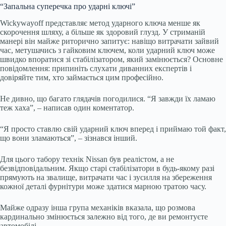
“Запальна суперечка про ударні ключі”
Wickywayoff представляє метод ударного ключа менше як
скорочення шляху, а більше як здоровий глузд. У стриманій
манері він майже риторично запитує: навіщо витрачати зайвий
час, метушачись з гайковим ключем, коли ударний ключ може
швидко впоратися зі стабілізатором, який замінюється? Основне
повідомлення: припиніть слухати диванних експертів і
довіряйте тим, хто займається цим професійно.
Не дивно, що багато глядачів погодилися. “Я завжди їх ламаю
теж хаха”, – написав один коментатор.
“Я просто ставлю свій ударний ключ вперед і приймаю той факт,
що вони зламаються”, – зізнався інший.
Для цього табору технік Nissan був реалістом, а не
безвідповідальним. Якщо старі стабілізатори в будь-якому разі
прямують на звалище, витрачати час і зусилля на збереження
кожної деталі фурнітури може здатися марною тратою часу.
Майже одразу інша група механіків вказала, що розмова
кардинально змінюється залежно від того, де ви ремонтуєте
автомобілі.