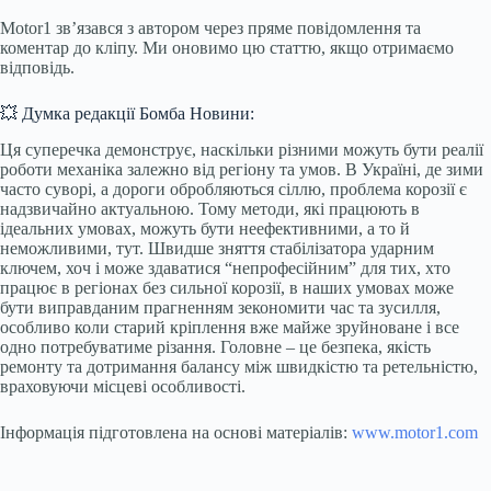
Motor1 зв’язався з автором через пряме повідомлення та
коментар до кліпу. Ми оновимо цю статтю, якщо отримаємо
відповідь.
💥 Думка редакції Бомба Новини:
Ця суперечка демонструє, наскільки різними можуть бути реалії
роботи механіка залежно від регіону та умов. В Україні, де зими
часто суворі, а дороги обробляються сіллю, проблема корозії є
надзвичайно актуальною. Тому методи, які працюють в
ідеальних умовах, можуть бути неефективними, а то й
неможливими, тут. Швидше зняття стабілізатора ударним
ключем, хоч і може здаватися “непрофесійним” для тих, хто
працює в регіонах без сильної корозії, в наших умовах може
бути виправданим прагненням зекономити час та зусилля,
особливо коли старий кріплення вже майже зруйноване і все
одно потребуватиме різання. Головне – це безпека, якість
ремонту та дотримання балансу між швидкістю та ретельністю,
враховуючи місцеві особливості.
Інформація підготовлена на основі матеріалів:
www.motor1.com