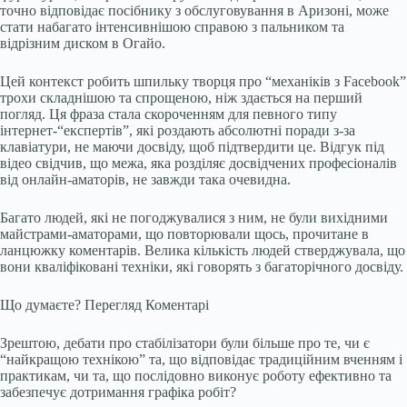
точно відповідає посібнику з обслуговування в Аризоні, може
стати набагато інтенсивнішою справою з пальником та
відрізним диском в Огайо.
Цей контекст робить шпильку творця про “механіків з Facebook”
трохи складнішою та спрощеною, ніж здається на перший
погляд. Ця фраза стала скороченням для певного типу
інтернет-“експертів”, які роздають абсолютні поради з-за
клавіатури, не маючи досвіду, щоб підтвердити це. Відгук під
відео свідчив, що межа, яка розділяє досвідчених професіоналів
від онлайн-аматорів, не завжди така очевидна.
Багато людей, які не погоджувалися з ним, не були вихідними
майстрами-аматорами, що повторювали щось, прочитане в
ланцюжку коментарів. Велика кількість людей стверджувала, що
вони кваліфіковані техніки, які говорять з багаторічного досвіду.
Що думаєте?
Перегляд
Коментарі
Зрештою, дебати про стабілізатори були більше про те, чи є
“найкращою технікою” та, що відповідає традиційним вченням і
практикам, чи та, що послідовно виконує роботу ефективно та
забезпечує дотримання графіка робіт?