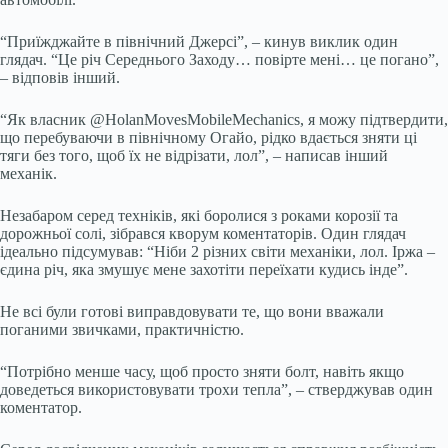
“Приїжджайте в північний Джерсі”, – кинув виклик один
глядач. “Це річ Середнього Заходу… повірте мені… це погано”,
– відповів інший.
“Як власник @HolanMovesMobileMechanics, я можу підтвердити,
що перебуваючи в північному Огайо, рідко вдається зняти ці
тяги без того, щоб їх не відрізати, лол”, – написав інший
механік.
Незабаром серед техніків, які боролися з роками корозії та
дорожньої солі, зібрався кворум коментаторів. Один глядач
ідеально підсумував: “Ніби 2 різних світи механіки, лол. Іржа –
єдина річ, яка змушує мене захотіти переїхати кудись інде”.
Не всі були готові виправдовувати те, що вони вважали
поганими звичками, практичністю.
“Потрібно менше часу, щоб просто зняти болт, навіть якщо
доведеться використовувати трохи тепла”, – стверджував один
коментатор.