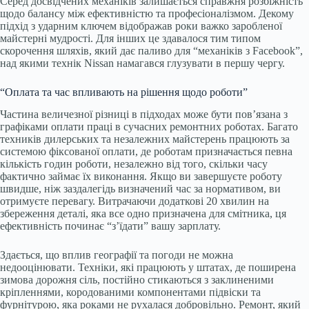
Серед досвідчених механіків залишається справжня розбіжність
щодо балансу між ефективністю та професіоналізмом. Декому
підхід з ударним ключем відображав роки важко заробленої
майстерні мудрості. Для інших це здавалося тим типом
скорочення шляхів, який дає паливо для “механіків з Facebook”,
над якими технік Nissan намагався глузувати в першу чергу.
“Оплата та час впливають на рішення щодо роботи”
Частина величезної різниці в підходах може бути пов’язана з
графіками оплати праці в сучасних ремонтних роботах. Багато
техників дилерських та незалежних майстерень працюють за
системою фіксованої оплати, де роботам призначається певна
кількість годин роботи, незалежно від того, скільки часу
фактично займає їх виконання. Якщо ви завершуєте роботу
швидше, ніж заздалегідь визначений час за нормативом, ви
отримуєте перевагу. Витрачаючи додаткові 20 хвилин на
збереження деталі, яка все одно призначена для смітника, ця
ефективність починає “з’їдати” вашу зарплату.
Здається, що вплив географії та погоди не можна
недооцінювати. Техніки, які працюють у штатах, де поширена
зимова дорожня сіль, постійно стикаються з заклиненими
кріпленнями, кородованими компонентами підвіски та
фурнітурою, яка роками не рухалася добровільно. Ремонт, який