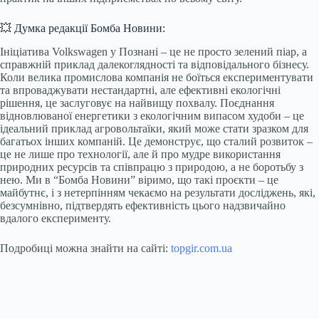
💥 Думка редакції Бомба Новини:
Ініціатива Volkswagen у Познані – це не просто зелений піар, а
справжній приклад далекоглядності та відповідального бізнесу.
Коли велика промислова компанія не боїться експериментувати
та впроваджувати нестандартні, але ефективні екологічні
рішення, це заслуговує на найвищу похвалу. Поєднання
відновлюваної енергетики з екологічним випасом худоби – це
ідеальний приклад агровольтаїки, який може стати зразком для
багатьох інших компаній. Це демонструє, що сталий розвиток –
це не лише про технології, але й про мудре використання
природних ресурсів та співпрацю з природою, а не боротьбу з
нею. Ми в “Бомба Новини” віримо, що такі проєкти – це
майбутнє, і з нетерпінням чекаємо на результати досліджень, які,
безсумнівно, підтвердять ефективність цього надзвичайно
вдалого експерименту.
Подробиці можна знайти на сайті:
topgir.com.ua