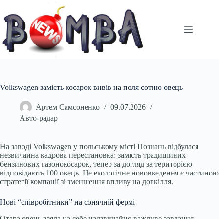
Перейти
до
вмісту
Volkswagen замість косарок вивів на поля сотню овець
Артем Самсоненко
09.07.2026
Авто-радар
На заводі Volkswagen у польському місті Познань відбулася
незвичайна кадрова перестановка: замість традиційних
бензинових газонокосарок, тепер за догляд за територією
відповідають 100 овець. Це екологічне нововведення є частиною
стратегії компанії зі зменшення впливу на довкілля.
Нові “співробітники” на сонячній фермі
Отара овець взяла на себе надзвичайно важливе завдання –