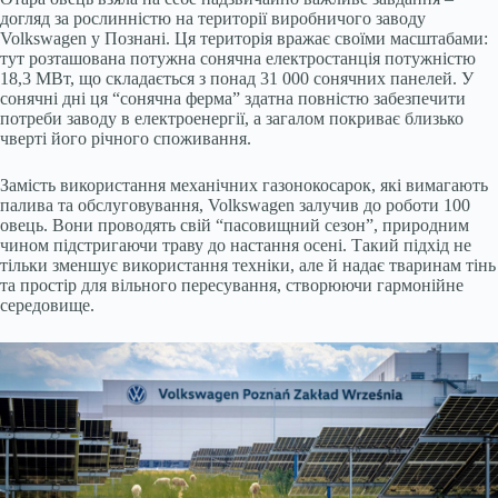
догляд за рослинністю на території виробничого заводу
Volkswagen у Познані. Ця територія вражає своїми масштабами:
тут розташована потужна сонячна електростанція потужністю
18,3 МВт, що складається з понад 31 000 сонячних панелей. У
сонячні дні ця “сонячна ферма” здатна повністю забезпечити
потреби заводу в електроенергії, а загалом покриває близько
чверті його річного споживання.
Замість використання механічних газонокосарок, які вимагають
палива та обслуговування, Volkswagen залучив до роботи 100
овець. Вони проводять свій “пасовищний сезон”, природним
чином підстригаючи траву до настання осені. Такий підхід не
тільки зменшує використання техніки, але й надає тваринам тінь
та простір для вільного пересування, створюючи гармонійне
середовище.