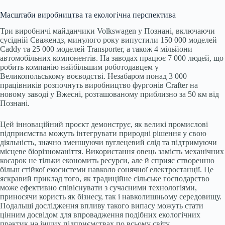
Масштаби виробництва та екологічна перспектива
Три виробничі майданчики Volkswagen у Познані, включаючи
сусідній Сважендз, минулого року випустили 150 000 моделей
Caddy та 25 000 моделей Transporter, а також 4 мільйони
автомобільних компонентів. На заводах працює 7 000 людей, що
робить компанію найбільшим роботодавцем у
Великопольському воєводстві. Незабаром понад 3 000
працівників розпочнуть виробництво фургонів Crafter на
новому заводі у Вжесні, розташованому приблизно за 50 км від
Познані.
Цей інноваційний проєкт демонструє, як великі промислові
підприємства можуть інтегрувати природні рішення у свою
діяльність, значно зменшуючи вуглецевий слід та підтримуючи
місцеве біорізноманіття. Використання овець замість механічних
косарок не тільки економить ресурси, але й сприяє створенню
більш стійкої екосистеми навколо сонячної електростанції. Це
яскравий приклад того, як традиційне сільське господарство
може ефективно співіснувати з сучасними технологіями,
приносячи користь як бізнесу, так і навколишньому середовищу.
Подальші дослідження впливу такого випасу можуть стати
цінним досвідом для впровадження подібних екологічних
практик на інших підприємствах по всьому світу.