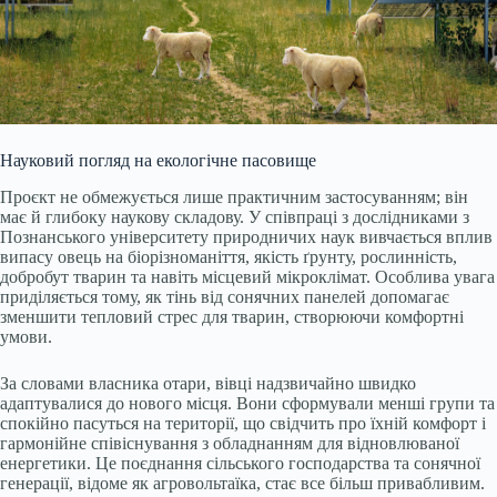
Науковий погляд на екологічне пасовище
Проєкт не обмежується лише практичним застосуванням; він
має й глибоку наукову складову. У співпраці з дослідниками з
Познанського університету природничих наук вивчається вплив
випасу овець на біорізноманіття, якість ґрунту, рослинність,
добробут тварин та навіть місцевий мікроклімат. Особлива увага
приділяється тому, як тінь від сонячних панелей допомагає
зменшити тепловий стрес для тварин, створюючи комфортні
умови.
За словами власника отари, вівці надзвичайно швидко
адаптувалися до нового місця. Вони сформували менші групи та
спокійно пасуться на території, що свідчить про їхній комфорт і
гармонійне співіснування з обладнанням для відновлюваної
енергетики. Це поєднання сільського господарства та сонячної
генерації, відоме як агровольтаїка, стає все більш привабливим.