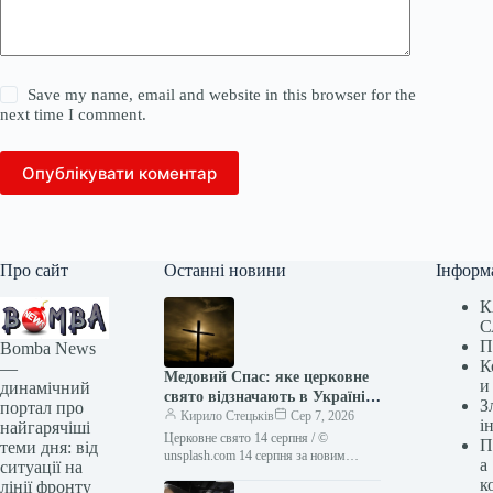
Save my name, email and website in this browser for the
next time I comment.
Опублікувати коментар
Про сайт
Останні новини
Інформ
К
С
П
Bomba News
К
—
Медовий Спас: яке церковне
и
динамічний
свято відзначають в Україні
З
портал про
14 серпня
Кирило Стецьків
Сер 7, 2026
і
найгарячіші
Церковне свято 14 серпня / ©
П
теми дня: від
unsplash.com 14 серпня за новим
а
ситуації на
церковним календарем (27 серпня за
к
лінії фронту
старим) православні відзначають