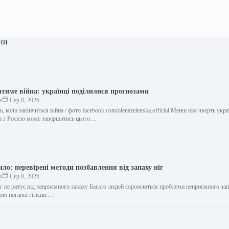
ни
атиме війна: українці поділилися прогнозами
в
Сер 8, 2026
ь, коли закінчиться війна / фото facebook.com/olenazelenska.official Менш ніж чверть укра
а з Росією може завершитись цього…
ило: перевірені методи позбавлення від запаху ніг
в
Сер 8, 2026
іг не рятує від неприємного запаху Багато людей соромляться проблеми неприємного запа
ою поганої гігієни.…