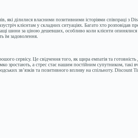
в, які ділилися власними позитивними історіями співпраці з Dis
азустріч клієнтам у складних ситуаціях. Багато хто розповідав пр
і шини за ціною дешевших, особливо коли клієнти опинялися у 
ь їм задоволення.
хорошого сервісу. Це свідчення того, як щира емпатія та готовні
імко зростають, а стрес стає нашим постійним супутником, такі 
ських зв’язків та позитивного впливу на спільноту. Discount Tire