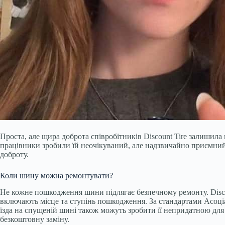
Проста, але щира доброта співробітників Discount Tire залишила
працівники зробили їй неочікуваний, але надзвичайно приємний 
доброту.
Коли шину можна ремонтувати?
Не кожне пошкодження шини підлягає безпечному ремонту. Disco
включають місце та ступінь пошкодження. За стандартами Асоці
їзда на спущеній шині також можуть зробити її непридатною дл
безкоштовну заміну.