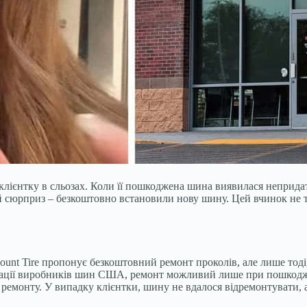
 клієнтку в сльозах. Коли її пошкоджена шина виявилася непридат
сюрприз – безкоштовно встановили нову шину. Цей вчинок не тіл
unt Tire пропонує безкоштовний ремонт проколів, але лише тоді
ації виробників шин США, ремонт можливий лише при пошкодженн
я ремонту. У випадку клієнтки, шину не вдалося відремонтувати