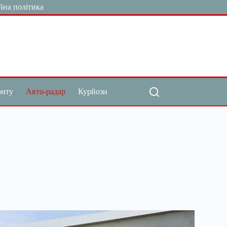
йна політика
онту
Авто-радар
Курйози