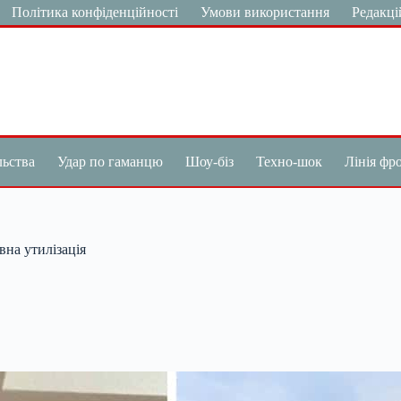
Політика конфіденційності
Умови використання
Редакці
льства
Удар по гаманцю
Шоу-біз
Техно-шок
Лінія фр
вна утилізація