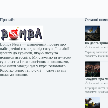
Про сайт
Останні нови
Як довго трив
Bomba News — динамічний портал про
Кирило Стецькі
найгарячіші теми дня: від ситуації на лінії
Українці поділилис
фронту до курйозів, шоу-бізнесу та
вважають, що війн
новинок автосвіту. Ми стежимо за пульсом
суспільства і технологічними новинками,
аби читач завжди був у курсі головного.
Коротко, живо та по суті — саме так ми
подаємо новини.
Забудьте про м
Кирило Стецькі
Регулярне миття н
вважаючи це ознак