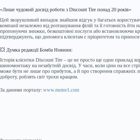
«Лише чудовий досвід роботи з Discount Tire понад 20 років»
Цей зворушливий випадок знайшов відгук у багатьох користувачі
компанії незалежно від розташування філій та її готовність йти н
пропонуючи знижки, безкоштовні послуги або встановлюючи кращ
підтверджують, що допомога клієнтам є пріоритетом та приносит
💥 Думка редакції Бомба Новини:
Історія клієнтки Discount Tire – це не просто ще один приклад 
шиномонтажу на незабутній досвід. У часи, коли ціни на все стр
може бути не лише про прибуток, а й про створення справжніх люд
доброту, роблять світ трохи кращим.
За даними порталу:
www.motor1.com