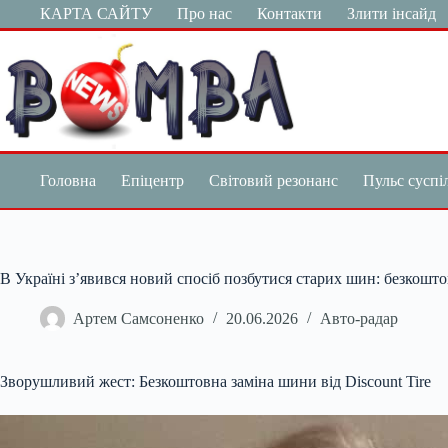
Перейти
КАРТА САЙТУ
Про нас
Контакти
Злити інсайд
до
вмісту
Головна
Епіцентр
Світовий резонанс
Пульс суспі
В Україні з’явився новий спосіб позбутися старих шин: безкошто
Артем Самсоненко
20.06.2026
Авто-радар
Зворушливий жест: Безкоштовна заміна шини від Discount Tire