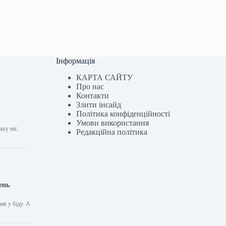
Інформація
КАРТА САЙТУ
Про нас
Контакти
Злити інсайд
Політика конфіденційності
Умови використання
ху ніг,
Редакційна політика
ень
ив у біду. А