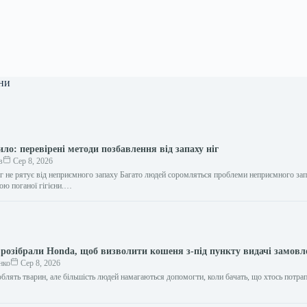
ни
ило: перевірені методи позбавлення від запаху ніг
в
Сер 8, 2026
іг не рятує від неприємного запаху Багато людей соромляться проблеми неприємного запа
ою поганої гігієни.…
розібрали Honda, щоб визволити кошеня з-під пункту видачі замовл
нко
Сер 8, 2026
блять тварин, але більшість людей намагаються допомогти, коли бачать, що хтось потрап