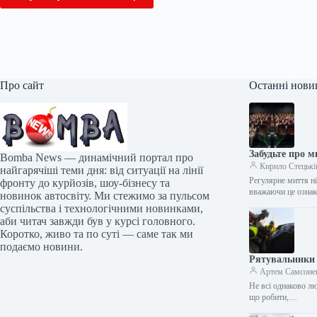
Про сайт
Останні нови
Забудьте про м
Bomba News — динамічний портал про
Кирило Стецькі
найгарячіші теми дня: від ситуації на лінії
Регулярне миття н
фронту до курйозів, шоу-бізнесу та
вважаючи це ознак
новинок автосвіту. Ми стежимо за пульсом
суспільства і технологічними новинками,
аби читач завжди був у курсі головного.
Коротко, живо та по суті — саме так ми
подаємо новини.
Рятувальники 
Артем Самсоне
Не всі однаково лю
що робити,…