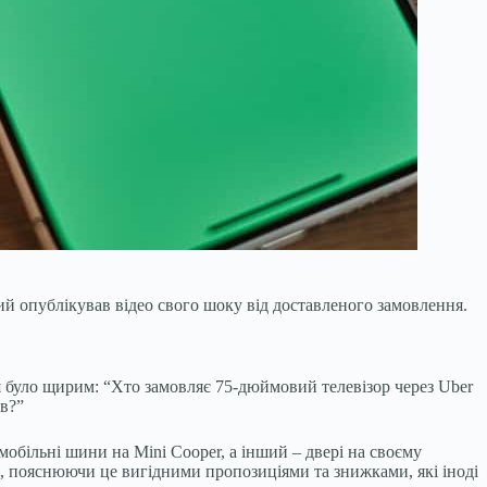
який опублікував відео свого шоку від доставленого замовлення.
ня було щирим: “Хто замовляє 75-дюймовий телевізор через Uber
ав?”
обільні шини на Mini Cooper, а інший – двері на своєму
и, пояснюючи це вигідними пропозиціями та знижками, які іноді