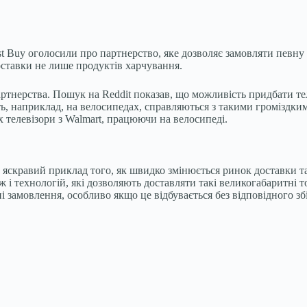
st Buy оголосили про партнерство, яке дозволяє замовляти певну 
оставки не лише продуктів харчування.
ртнерства. Пошук на Reddit показав, що можливість придбати теле
ють, наприклад, на велосипедах, справляються з такими громіздк
 телевізори з Walmart, працюючи на велосипеді.
це яскравий приклад того, як швидко змінюється ринок доставки 
 і технологій, які дозволяють доставляти такі великогабаритні 
адні замовлення, особливо якщо це відбувається без відповідного