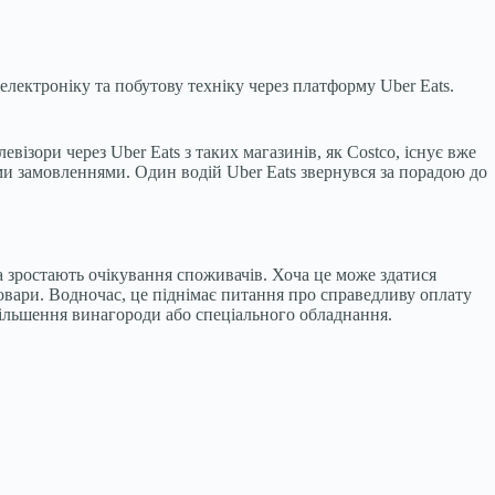
електроніку та побутову техніку через платформу Uber Eats.
візори через Uber Eats з таких магазинів, як Costco, існує вже
ими замовленнями. Один водій Uber Eats звернувся за порадою до
та зростають очікування споживачів. Хоча це може здатися
товари. Водночас, це піднімає питання про справедливу оплату
 збільшення винагороди або спеціального обладнання.