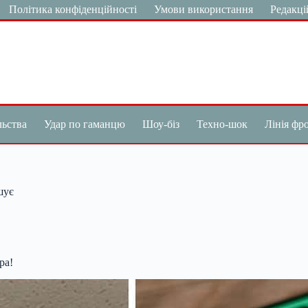
Політика конфіденційності
Умови використання
Редакці
льства
Удар по гаманцю
Шоу-біз
Техно-шок
Лінія фр
шує
ра!