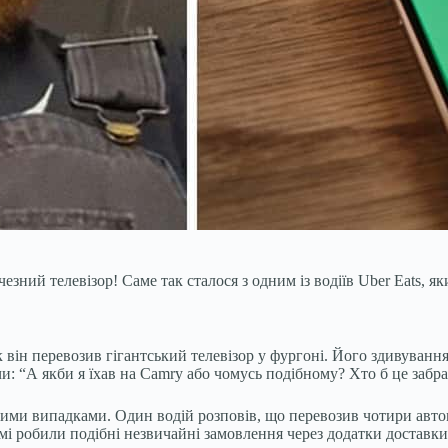
чезний телевізор! Саме так сталося з одним із водіїв Uber Eats, 
як він перевозив гігантський телевізор у фургоні. Його здивуван
и: “А якби я їхав на Camry або чомусь подібному? Хто б це забр
ими випадками. Один водій розповів, що перевозив чотири автом
амі робили подібні незвичайні замовлення через додатки доставк