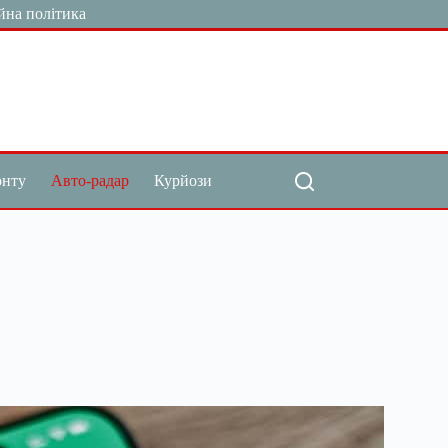
йна політика
онту
Авто-радар
Курйози