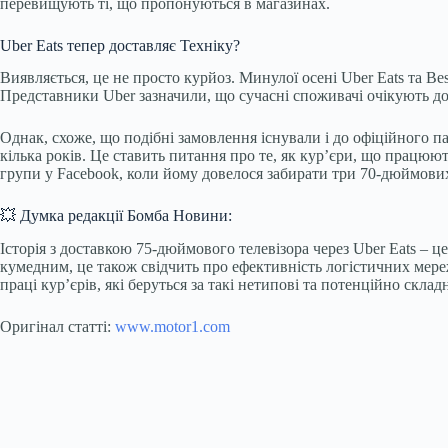
перевищують ті, що пропонуються в магазинах.
Uber Eats тепер доставляє Техніку?
Виявляється, це не просто курйоз. Минулої осені Uber Eats та Be
Представники Uber зазначили, що сучасні споживачі очікують д
Однак, схоже, що подібні замовлення існували і до офіційного па
кілька років. Це ставить питання про те, як кур’єри, що працю
групи у Facebook, коли йому довелося забирати три 70-дюймових
💥 Думка редакції Бомба Новини:
Історія з доставкою 75-дюймового телевізора через Uber Eats – 
кумедним, це також свідчить про ефективність логістичних мереж
праці кур’єрів, які беруться за такі нетипові та потенційно скл
Оригінал статті:
www.motor1.com