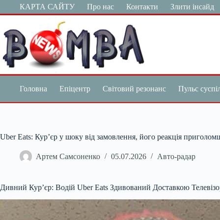
Перейти
КАРТА САЙТУ
Про нас
Контакти
Злити інсайд
до
вмісту
Головна
Епіцентр
Світовий резонанс
Пульс суспі
Uber Eats: Кур’єр у шоку від замовлення, його реакція приголом
Артем Самсоненко
05.07.2026
Авто-радар
Дивний Кур’єр: Водій Uber Eats Здивований Доставкою Телевізо