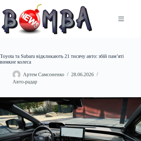
Перейти
до
вмісту
Toyota та Subaru відкликають 21 тисячу авто: збій пам’яті
вимкне колеса
Артем Самсоненко
28.06.2026
Авто-радар