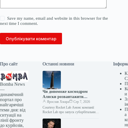
Save my name, email and website in this browser for the
next time I comment.
Опублікувати коментар
Про сайт
Останні новини
Інформ
К
С
П
Bomba News
К
—
Чи допоможе космодром
и
динамічний
Аляски розвантажити
З
портал про
запусків Пентагону?
Ярослав Хмара
Сер 7, 2026
і
найгарячіші
Courtesy Rocket Lab Анонс компанії
П
теми дня: від
Rocket Lab про запуск суборбітальних
а
ситуації на
ракет з Аляски може стати новою,
к
лінії фронту
вкрай необхідною опцією для…
н
до курйозів,