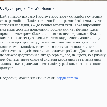
💥 Думка редакції Бомба Новини:
Цей випадок яскраво ілюструє зростаючу складність сучасних
електромобілів. Навіть незначний програмний збій може мати
серйозні наслідки, аж до повної втрати тяги. Хоча виробники
вже мали досвід з подібними проблемами на гібридах, їхній
прояв на електромобілях став певною несподіванкою. Вчасне
виявлення дефекту завдяки системі віддаленого моніторингу
свідчить про прогрес у діагностиці, але також нагадує про
критичну важливість ретельного тестування програмного
забезпечення в усіх можливих режимах роботи. Для власників
це означає додатковий візит до сервісу, але, на щастя, без ризику
для безпеки, адже основні системи керування та гальмування
залишаються працездатними навіть у разі вимкнення тягового
двигуна.
Подробиці можна знайти на сайті:
topgir.com.ua