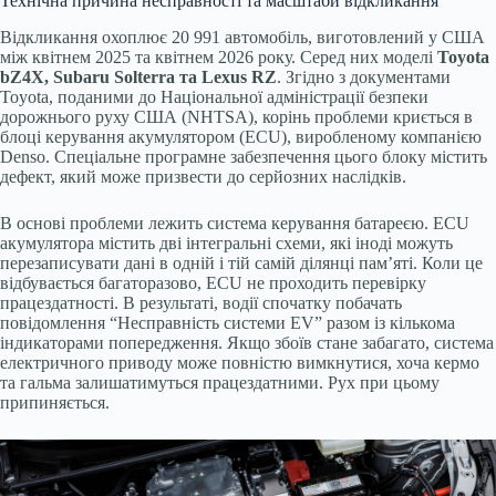
Технічна причина несправності та масштаби відкликання
Відкликання охоплює 20 991 автомобіль, виготовлений у США
між квітнем 2025 та квітнем 2026 року. Серед них моделі
Toyota
bZ4X, Subaru Solterra та Lexus RZ
. Згідно з документами
Toyota, поданими до Національної адміністрації безпеки
дорожнього руху США (NHTSA), корінь проблеми криється в
блоці керування акумулятором (ECU), виробленому компанією
Denso. Спеціальне програмне забезпечення цього блоку містить
дефект, який може призвести до серйозних наслідків.
В основі проблеми лежить система керування батареєю. ECU
акумулятора містить дві інтегральні схеми, які іноді можуть
перезаписувати дані в одній і тій самій ділянці пам’яті. Коли це
відбувається багаторазово, ECU не проходить перевірку
працездатності. В результаті, водії спочатку побачать
повідомлення “Несправність системи EV” разом із кількома
індикаторами попередження. Якщо збоїв стане забагато, система
електричного приводу може повністю вимкнутися, хоча кермо
та гальма залишатимуться працездатними. Рух при цьому
припиняється.