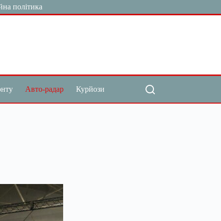
йна політика
онту
Авто-радар
Курйози