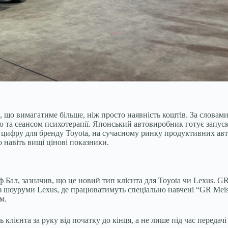
що вимагатиме більше, ніж просто наявність коштів. За словами
ю та сеансом психотерапії. Японський автовиробник готує запуск
цифру для бренду Toyota, на сучасному ринку продуктивних авто
о навіть вищі цінові показники.
Бал, зазначив, що це новий тип клієнта для Toyota чи Lexus. G
з шоуруми Lexus, де працюватимуть спеціально навчені “GR Meist
м.
єнта за руку від початку до кінця, а не лише під час передачі 