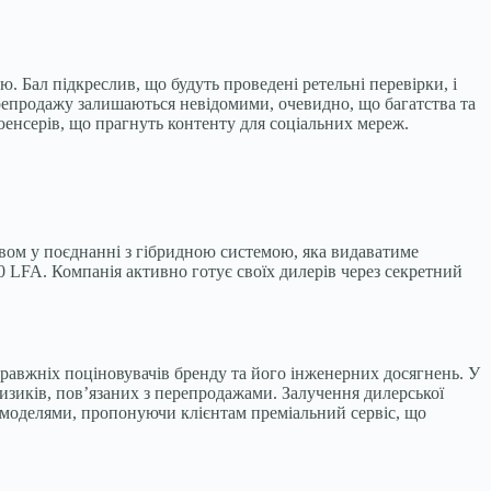
. Бал підкреслив, що будуть проведені ретельні перевірки, і
перепродажу залишаються невідомими, очевидно, що багатства та
люенсерів, що прагнуть контенту для соціальних мереж.
вом у поєднанні з гібридною системою, яка видаватиме
0 LFA. Компанія активно готує своїх дилерів через секретний
правжніх поціновувачів бренду та його інженерних досягнень. У
ризиків, пов’язаних з перепродажами. Залучення дилерської
 моделями, пропонуючи клієнтам преміальний сервіс, що