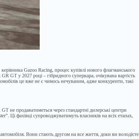
 керівника Gazoo Racing, процес купівлі нового флагманського
 GR GT у 2027 році – гібридного суперкара, очікувана вартість
мобілів це вже не є чимось нечуваним, адже конкуренти, такі
R GT не продаватиметься через стандартні дилерські центри
er”. Ці фахівці супроводжуватимуть власників на всіх етапах,
автомобіля. Вони стають другом на все життя, доки ви володієте