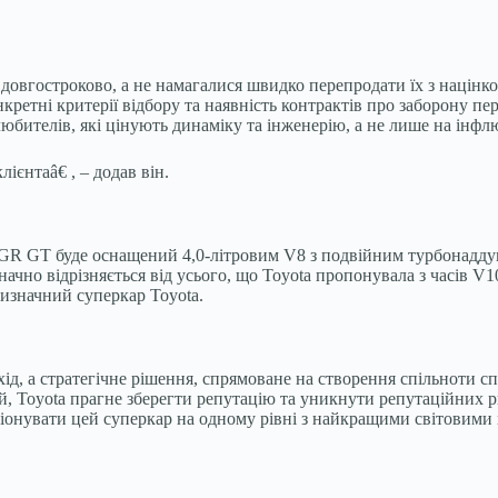
овгостроково, а не намагалися швидко перепродати їх з націнкою
нкретні критерії відбору та наявність контрактів про заборону 
любителів, які цінують динаміку та інженерію, а не лише на інф
лієнтаâ€ , – додав він.
 GR GT буде оснащений 4,0-літровим V8 з подвійним турбонадду
чно відрізняється від усього, що Toyota пропонувала з часів V1
тизначний суперкар Toyota.
ід, а стратегічне рішення, спрямоване на створення спільноти с
цій, Toyota прагне зберегти репутацію та уникнути репутаційних 
іонувати цей суперкар на одному рівні з найкращими світовими