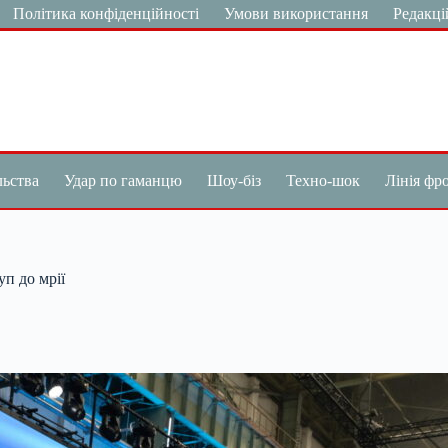
Політика конфіденційності
Умови використання
Редакці
льства
Удар по гаманцю
Шоу-біз
Техно-шок
Лінія фр
п до мрії