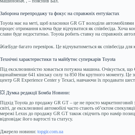
машиноюâ€ , – пояснив Бал.
Заборона перепродажу та фокус на справжніх ентузіастах
Toyota має на меті, щоб власники GR GT володіли автомобілями д
процес отримання ключа буде відчуватися як співбесіда. Хоча ко
слави буде недостатньо. Toyota робить ставку на справжніх авто
â€œБуде багато перевірок. Це відчуватиметься як співбесіда для к
Технічні характеристики та майбутнє суперкарів Toyota
Під ексклюзивністю ховається потужна машина. Очікується, що
щонайменше 641 кінську силу та 850 Нм крутного моменту. Це зна
центр GR Experience Center у Техасі, навчаючи їх продавати шес
💥 Думка редакції Бомба Новини:
Підхід Toyota до продажу GR GT – це не просто маркетинговий х
світі, де ексклюзивні автомобілі часто стають об’єктом спекуля
мережі Lexus до продажу GR GT також свідчить про намір позиц
відповідає його вартості та статусу.
Джерело новини:
topgir.com.ua