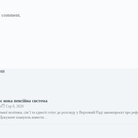
 I comment.
ни
є нова пенсійна система
в
Сер 6, 2026
льної політики, сім’ї та єдності готує до розгляду у Верховній Раді законопроєкт про ре
. Документ планують винести…