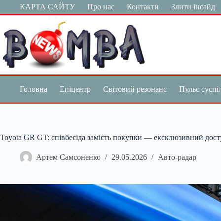
Перейти
КАРТА САЙТУ
Про нас
Контакти
Злити інсайд
до
вмісту
Головна
Епіцентр
Світовий резонанс
Пульс суспі
Toyota GR GT: співбесіда замість покупки — ексклюзивний досту
Артем Самсоненко
29.05.2026
Авто-радар