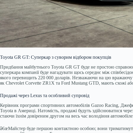
Toyota GR GT: Суперкар з суворим відбором покупців
Придбання майбутнього Toyota GR GT буде не простою справою, 
суперкара компанії буде нагадувати щось середнє між співбесідо
якого перевищить 220 000 доларів. Незважаючи на цю вражаючу 
як Chevrolet Corvette ZR1X та Ford Mustang GTD, мають схожі аб
Продажі через Lexus та особливий супровід
Керівник програми спортивних автомобілів Gazoo Racing, Джефф 
Toyota в Америці. Натомість, продажі будуть здійснюватися чере
стаючи їхнім довіреним другом на весь час володіння автомобіле
â€œМайстер буде першою контактною особою; вони триматимуть клі