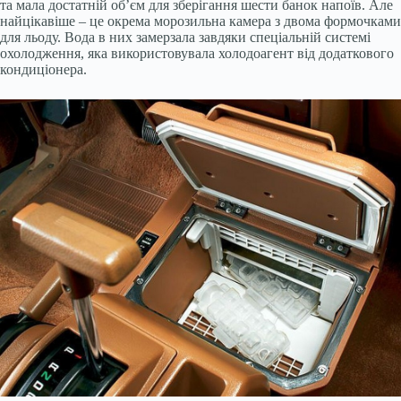
та мала достатній об’єм для зберігання шести банок напоїв. Але
найцікавіше – це окрема морозильна камера з двома формочками
для льоду. Вода в них замерзала завдяки спеціальній системі
охолодження, яка використовувала холодоагент від додаткового
кондиціонера.