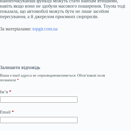
найнеочікуваніші функції можуть стати найпам’ятнішими,
навіть якщо вони не здобули масового поширення. Toyota тоді
показала, що автомобілі можуть бути не лише засобом
пересування, а й джерелом приємних сюрпризів.
За матеріалами:
topgir.com.ua
Залишити відповідь
Ваша e-mail адреса не оприлюднюватиметься.
Обов’язкові поля
позначені
*
Ім’я
*
Email
*