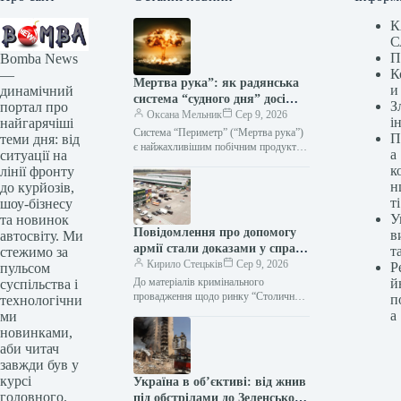
К
С
П
Bomba News
К
—
Мертва рука”: як радянська
и
динамічний
система “судного дня” досі
З
портал про
загрожує світу
Оксана Мельник
Сер 9, 2026
і
найгарячіші
Система “Периметр” (“Мертва рука”)
П
теми дня: від
є найжахливішим побічним продуктом
а
ситуації на
епохи “взаємного гарантованого
к
лінії фронту
знищення” / фото –
н
до курйозів,
ua.depositphotos.com Хоча прийнято
ті
шоу-бізнесу
вважати, що…
У
та новинок
Повідомлення про допомогу
в
автосвіту. Ми
армії стали доказами у справі
т
стежимо за
ринку “Столичний”
Кирило Стецьків
Сер 9, 2026
Р
пульсом
До матеріалів кримінального
й
суспільства і
провадження щодо ринку “Столичний”
п
технологічни
долучили дані про рекламне
а
ми
просування 22 дописів у Facebook як
новинками,
підтвердження нібито систематичної…
аби читач
завжди був у
курсі
Україна в об’єктиві: від жнив
головного.
під обстрілами до Зеленського