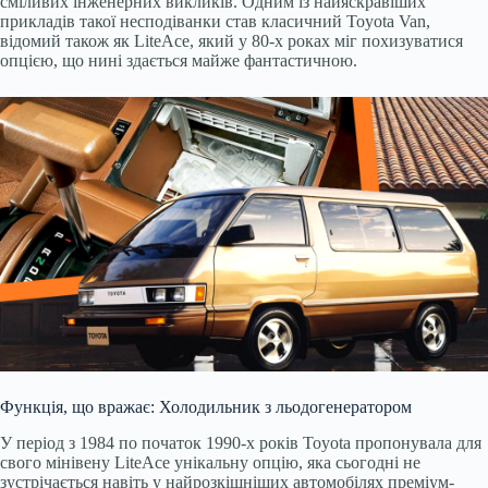
сміливих інженерних викликів. Одним із найяскравіших
прикладів такої несподіванки став класичний Toyota Van,
відомий також як LiteAce, який у 80-х роках міг похизуватися
опцією, що нині здається майже фантастичною.
Функція, що вражає: Холодильник з льодогенератором
У період з 1984 по початок 1990-х років Toyota пропонувала для
свого мінівену LiteAce унікальну опцію, яка сьогодні не
зустрічається навіть у найрозкішніших автомобілях преміум-