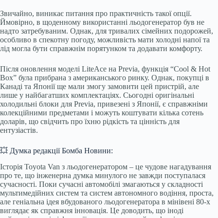
Звичайно, виникає питання про практичність такої опції.
Ймовірно, в щоденному використанні льодогенератор був не
надто затребуваним. Однак, для тривалих сімейних подорожей,
особливо в спекотну погоду, можливість мати холодні напої та
лід могла бути справжнім порятунком та додавати комфорту.
Після оновлення моделі LiteAce на Previa, функція “Cool & Hot
Box” була прибрана з американського ринку. Однак, покупці в
Канаді та Японії ще мали змогу замовити цей пристрій, але
лише у найбагатших комплектаціях. Сьогодні оригінальні
холодильні блоки для Previa, привезені з Японії, є справжніми
колекційними предметами і можуть коштувати кілька сотень
доларів, що свідчить про їхню рідкість та цінність для
ентузіастів.
💥 Думка редакції Бомба Новини:
Історія Toyota Van з льодогенератором – це чудове нагадування
про те, що інженерна думка минулого не завжди поступалася
сучасності. Поки сучасні автомобілі змагаються у складності
мультимедійних систем та систем автономного водіння, проста,
але геніальна ідея вбудованого льодогенератора в мінівені 80-х
виглядає як справжня інновація. Це доводить, що іноді