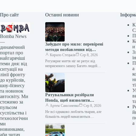
Про сайт
Останні новини
Інформ
К
С
П
Bomba News
К
—
Забудьте про мило: перевірені
и
динамічний
методи позбавлення від
З
портал про
запаху ніг
Кирило Стецьків
Сер 8, 2026
і
найгарячіші
Регулярне миття ніг не рятує від
П
теми дня: від
неприємного запаху Багато людей
а
ситуації на
соромляться проблеми неприємного
к
лінії фронту
запаху ніг, вважаючи це ознакою
н
до курйозів,
поганої гігієни.…
ті
шоу-бізнесу
У
та новинок
Рятувальники розібрали
в
автосвіту. Ми
Honda, щоб визволити
т
стежимо за
кошеня з-під пункту видачі
Артем Самсоненко
Сер 8, 2026
Р
пульсом
замовлень
Не всі однаково люблять тварин, але
й
суспільства і
більшість людей намагаються
п
технологічни
допомогти, коли бачать, що хтось
а
ми
потрапив у біду. А що робити,…
новинками,
аби читач