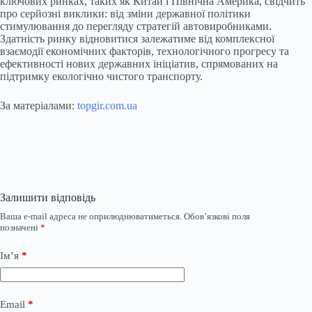
ключових ринках, таких як Китай і Північна Америка, свідчить
про серйозні виклики: від зміни державної політики
стимулювання до перегляду стратегій автовиробниками.
Здатність ринку відновитися залежатиме від комплексної
взаємодії економічних факторів, технологічного прогресу та
ефективності нових державних ініціатив, спрямованих на
підтримку екологічно чистого транспорту.
За матеріалами:
topgir.com.ua
Залишити відповідь
Ваша e-mail адреса не оприлюднюватиметься.
Обов’язкові поля
позначені
*
Ім’я
*
Email
*