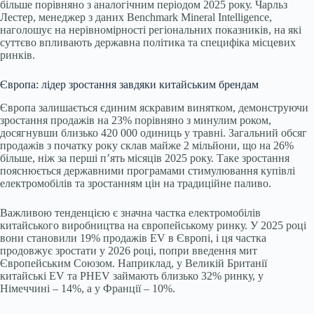
більше порівняно з аналогічним періодом 2025 року. Чарльз
Лестер, менеджер з даних Benchmark Mineral Intelligence,
наголошує на нерівномірності регіональних показників, на які
суттєво впливають державна політика та специфіка місцевих
ринків.
Європа: лідер зростання завдяки китайським брендам
Європа залишається єдиним яскравим винятком, демонструючи
зростання продажів на 23% порівняно з минулим роком,
досягнувши близько 420 000 одиниць у травні. Загальний обсяг
продажів з початку року склав майже 2 мільйони, що на 26%
більше, ніж за перші п’ять місяців 2025 року. Таке зростання
пояснюється державними програмами стимулювання купівлі
електромобілів та зростанням цін на традиційне паливо.
Важливою тенденцією є значна частка електромобілів
китайського виробництва на європейському ринку. У 2025 році
вони становили 19% продажів EV в Європі, і ця частка
продовжує зростати у 2026 році, попри введення мит
Європейським Союзом. Наприклад, у Великій Британії
китайські EV та PHEV займають близько 32% ринку, у
Німеччині – 14%, а у Франції – 10%.