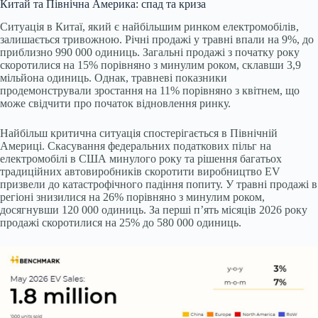
Китай та Північна Америка: спад та криза
Ситуація в Китаї, який є найбільшим ринком електромобілів,
залишається тривожною. Річні продажі у травні впали на 9%, до
приблизно 990 000 одиниць. Загальні продажі з початку року
скоротилися на 15% порівняно з минулим роком, склавши 3,9
мільйона одиниць. Однак, травневі показники
продемонстрували зростання на 11% порівняно з квітнем, що
може свідчити про початок відновлення ринку.
Найбільш критична ситуація спостерігається в Північній
Америці. Скасування федеральних податкових пільг на
електромобілі в США минулого року та рішення багатьох
традиційних автовиробників скоротити виробництво EV
призвели до катастрофічного падіння попиту. У травні продажі в
регіоні знизилися на 26% порівняно з минулим роком,
досягнувши 120 000 одиниць. За перші п’ять місяців 2026 року
продажі скоротилися на 25% до 580 000 одиниць.