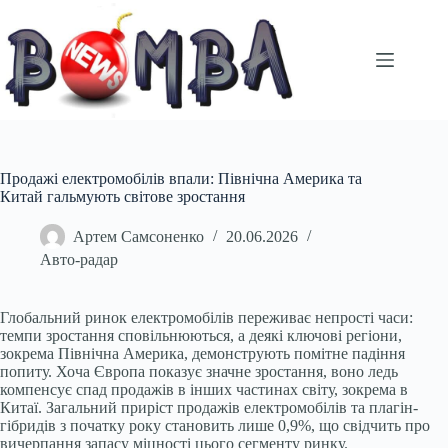
Перейти
до
вмісту
Продажі електромобілів впали: Північна Америка та
Китай гальмують світове зростання
Артем Самсоненко
20.06.2026
Авто-радар
Глобальний ринок електромобілів переживає непрості часи:
темпи зростання сповільнюються, а деякі ключові регіони,
зокрема Північна Америка, демонструють помітне падіння
попиту. Хоча Європа показує значне зростання, воно ледь
компенсує спад продажів в інших частинах світу, зокрема в
Китаї. Загальний приріст продажів електромобілів та плагін-
гібридів з початку року становить лише 0,9%, що свідчить про
вичерпання запасу міцності цього сегменту ринку.