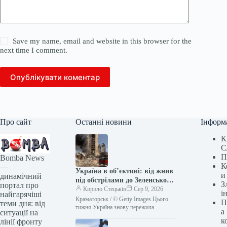
Save my name, email and website in this browser for the
next time I comment.
Опублікувати коментар
Про сайт
Останні новини
Інформ
К
С
П
Bomba News
К
—
Україна в об’єктиві: від жнив
и
динамічний
під обстрілами до Зеленського
З
портал про
в Сербії (2-9 серпня)
Кирило Стецьків
Сер 9, 2026
і
найгарячіші
Краматорськ / © Getty Images Цього
П
теми дня: від
тижня Україна знову пережила
а
ситуації на
пекельні дні. Росія безжально била по
к
лінії фронту
наших містах. ТСН.ua зібрав…