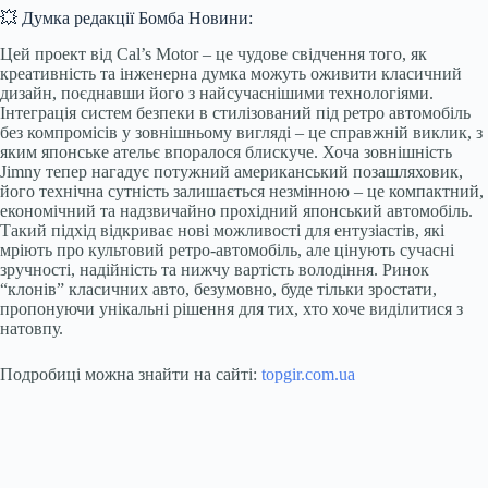
💥 Думка редакції Бомба Новини:
Цей проект від Cal’s Motor – це чудове свідчення того, як
креативність та інженерна думка можуть оживити класичний
дизайн, поєднавши його з найсучаснішими технологіями.
Інтеграція систем безпеки в стилізований під ретро автомобіль
без компромісів у зовнішньому вигляді – це справжній виклик, з
яким японське ательє впоралося блискуче. Хоча зовнішність
Jimny тепер нагадує потужний американський позашляховик,
його технічна сутність залишається незмінною – це компактний,
економічний та надзвичайно прохідний японський автомобіль.
Такий підхід відкриває нові можливості для ентузіастів, які
мріють про культовий ретро-автомобіль, але цінують сучасні
зручності, надійність та нижчу вартість володіння. Ринок
“клонів” класичних авто, безумовно, буде тільки зростати,
пропонуючи унікальні рішення для тих, хто хоче виділитися з
натовпу.
Подробиці можна знайти на сайті:
topgir.com.ua