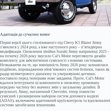
Адаптація до сучасних вимог
Перші версії цього стилізованого під Chevy K5 Blazer Jimny
з’явилися у 2024 році, а вже наступного року – п’ятидверна
модифікація. Оновлення лінійки Suzuki Jimny наприкінці 2025 –
на початку 2026 року змусило Cal’s Motor переглянути дизайн
комплекту для забезпечення сумісності з новими системами.
Незважаючи на те, що зовнішність Jimny 2026 року залишилася
подібною, впровадження обов’язкових систем безпеки, таких як
радар міліметрового діапазону та ультразвукові датчики,
поставило перед тюнерами нове завдання. Проте, Cal’s Motor
вдалося інтегрувати ці компоненти в оновлену хромовану
передню частину без значних змін у загальному дизайні. В
результаті, Jimny, натхненний Chevrolet, тепер повністю
сумісний з розширеним набором систем допомоги водієві
(ADAS), включаючи адаптивний круїз-контроль та вдосконалені
системи запобігання зіткненням.