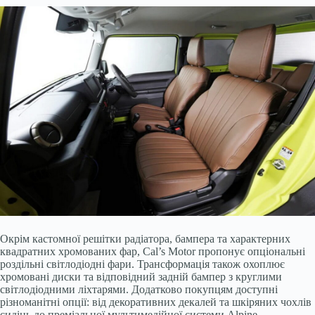
Окрім кастомної решітки радіатора, бампера та характерних
квадратних хромованих фар, Cal’s Motor пропонує опціональні
роздільні світлодіодні фари. Трансформація також охоплює
хромовані диски та відповідний задній бампер з круглими
світлодіодними ліхтарями. Додатково покупцям доступні
різноманітні опції: від декоративних декалей та шкіряних чохлів
сидінь до преміальної мультимедійної системи Alpine,