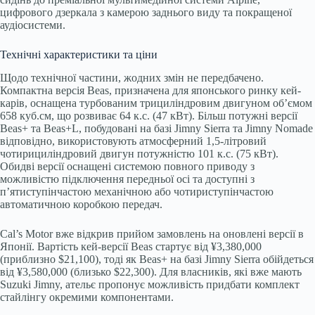
цифрового дзеркала з камерою заднього виду та покращеної
аудіосистеми.
Технічні характеристики та ціни
Щодо технічної частини, жодних змін не передбачено.
Компактна версія Beas, призначена для японського ринку кей-
карів, оснащена турбованим трициліндровим двигуном об’ємом
658 куб.см, що розвиває 64 к.с. (47 кВт). Більш потужні версії
Beas+ та Beas+L, побудовані на базі Jimny Sierra та Jimny Nomade
відповідно, використовують атмосферний 1,5-літровий
чотирициліндровий двигун потужністю 101 к.с. (75 кВт).
Обидві версії оснащені системою повного приводу з
можливістю підключення передньої осі та доступні з
п’ятиступінчастою механічною або чотириступінчастою
автоматичною коробкою передач.
Cal’s Motor вже відкрив прийом замовлень на оновлені версії в
Японії. Вартість кей-версії Beas стартує від ¥3,380,000
(приблизно $21,100), тоді як Beas+ на базі Jimny Sierra обійдеться
від ¥3,580,000 (близько $22,300). Для власників, які вже мають
Suzuki Jimny, ательє пропонує можливість придбати комплект
стайлінгу окремими компонентами.