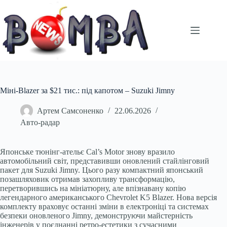
Перейти
до
вмісту
Міні-Blazer за $21 тис.: під капотом – Suzuki Jimny
Артем Самсоненко
22.06.2026
Авто-радар
Японське тюнінг-ательє Cal’s Motor знову вразило
автомобільний світ, представивши оновлений стайлінговий
пакет для Suzuki Jimny. Цього разу компактний японський
позашляховик отримав захопливу трансформацію,
перетворившись на мініатюрну, але впізнавану копію
легендарного американського Chevrolet K5 Blazer. Нова версія
комплекту враховує останні зміни в електроніці та системах
безпеки оновленого Jimny, демонструючи майстерність
інженерів у поєднанні ретро-естетики з сучасними