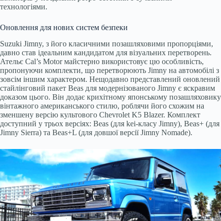
технологіями.
Оновлення для нових систем безпеки
Suzuki Jimny, з його класичними позашляховими пропорціями,
давно став ідеальним кандидатом для візуальних перетворень.
Ательє Cal’s Motor майстерно використовує цю особливість,
пропонуючи комплекти, що перетворюють Jimny на автомобілі з
зовсім іншим характером. Нещодавно представлений оновлений
стайлінговий пакет Beas для модернізованого Jimny є яскравим
доказом цього. Він додає крихітному японському позашляховику
вінтажного американського стилю, роблячи його схожим на
зменшену версію культового Chevrolet K5 Blazer. Комплект
доступний у трьох версіях: Beas (для kei-класу Jimny), Beas+ (для
Jimny Sierra) та Beas+L (для довшої версії Jimny Nomade).