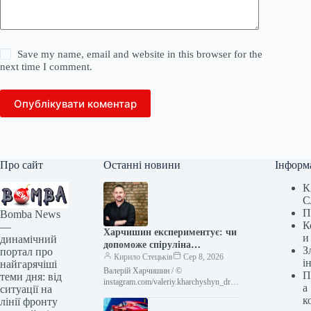
Save my name, email and website in this browser for the
next time I comment.
Опублікувати коментар
Про сайт
Останні новини
Інформ
К
С
П
Bomba News
К
—
Харчишин експериментує: чи
и
динамічний
допоможе спіруліна
З
портал про
помідорам
Кирило Стецьків
Сер 8, 2026
і
найгарячіші
Валерій Харчишин / ©
П
теми дня: від
instagram.com/valeriy.kharchyshyn_dr
а
ситуації на
52-річний український рок-музикант,
к
лінії фронту
лідер гурту «Друга Ріка», Валерій