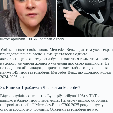
Фото:
aprillynn1106 & Jonathan Arbely
Уявіть: ви їдете своїм новим Mercedes-Benz, а раптом увесь екран
приладової панелі гасне. Саме це сталося з однією
автовласницею, яка змушена була намагатися тримати машину
на дорозі, не маючи жодного уявлення про свою швидкість. Це
не поодинокий випадок, а причина масштабного відкликання
майже 145 тисяч автомобілів Mercedes-Benz, що охоплює моделі
2024-2026 років.
Як Виникає Проблема з Дисплеями Mercedes?
Відео, опубліковане квітня Lynn (@aprillynn1106) у TikTok,
швидко набрало тисячі переглядів. На ньому видно, як обидва
цифрові дисплеї в її Mercedes-Benz C300 2025 року випуску
стають абсолютно чорними. Оскільки автомобіль не має