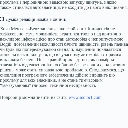
проблема з періодичною відмовою запуску двигуна, з якою
також стикалася автовласниця, не входить до цього відкликання.
💥 Думка редакції Бомба Новини:
Хоча Mercedes-Benz запевняє, що серйозних інцидентів не
зафіксовано, сама можливість втрати контролю над критично
важливою інформацією про стан автомобіля є неприпустимою.
Водій, позбавлений можливості бачити швидкість, рівень палива
чи будь-які попереджувальні сигнали, змушений покладатися
лише на власні відчуття, що в сучасному автомобілі є прямим
викликом безпеці. Це яскравий приклад того, як надмірна
залежність від електроніки, особливо без резервних аналогових
рішень, може стати справжньою проблемою. Сподіваємося, що
оновлення програмного забезпечення дійсно вирішить цю
проблему для всіх власників, а не стане тимчасовим
“замазуванням” глибокої технічної несправності.
Подробиці можна знайти на сайті:
www.motor1.com