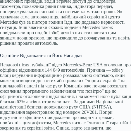
аналогових приладів, водій втрачає доступ до спідометра,
тахометра, покажчика рівня палива, індикатора передач,
попереджувальних сигналів та системи клімат-контролю. Як
зазначила сама автовласниця, найближчий сервісний центр
Mercedes був за півтори години їзди, що додавало нервозності
ситуації. Інші власники схожих моделей Mercedes також
повідомляли про подібні збої, деякі з них стикалися з цим
явищем неодноразово, що призводило до розчарування та навіть
рішення продати автомобіль.
Офіційне Відкликання та Його Наслідки
Невдовзі після публікації відео Mercedes-Benz USA оголосив про
офіційне відкликання 144 049 автомобілів. Причина — збій у
блоці керування інформаційно-розважальною системою, який
може призводити до частих або тривалих “чорних екранів” на
приладовій панелі під час руху. Компанія вже почала розсилати
оновлення програмного забезпечення “по повітрю” ще до
офіційного оголошення відкликання, і на момент його публікації
близько 62% автівок отримали патч. За даними Національної
адміністрації безпеки дорожнього руху США (NHTSA),
відкликання зареєстровано під номером 26V281. Попри
відсутність офіційних повідомлень про аварії чи травми,
пов’язані з цим дефектом, Mercedes визнає “численні” гарантійні
звернення та сервісні звіти. Однак, варто зазначити, що