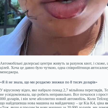
Автомобільні дилерські центри живуть за рахунок квот, і схоже, 
цілей. Хоча це давно було чуткою, одна співробітниця автосалон
менеджера.
«Я й не знала, що ми роздаємо знижки по 8 тисяч доларів»
У вірусному відео, яке набрало понад 2,7 мільйона переглядів, Те
не усвідомлювала, що робить неправильно. Все почалося з просто
000 доларів, і він хоче абсолютно новий автомобіль. Коли Тейлор 
що найдешевша нова машина на майданчику – це Kia K4, ціна якої
«Тож, якщо я продам їм нову машину за 20 000 доларів, ми домови