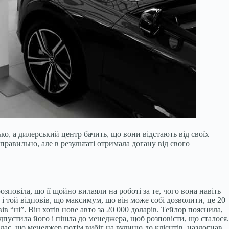
ко, а дилерський центр бачить, що вони відстають від своїх
правильно, але в результаті отримала догану від свого
озповіла, що її щойно вилаяли на роботі за те, чого вона навіть
і той відповів, що максимум, що він може собі дозволити, це 20
в “ні”. Він хотів нове авто за 20 000 доларів. Тейлор пояснила,
пустила його і пішла до менеджера, щоб розповісти, що сталося.
ідає, що менеджер потім вибіг на вулицю до клієнтів, наздогнав