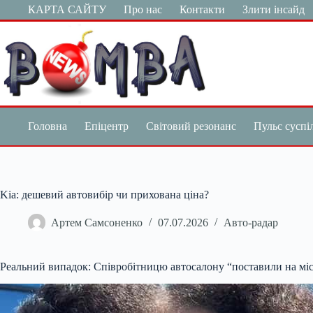
Перейти
КАРТА САЙТУ
Про нас
Контакти
Злити інсайд
до
вмісту
Головна
Епіцентр
Світовий резонанс
Пульс суспі
Kia: дешевий автовибір чи прихована ціна?
Артем Самсоненко
07.07.2026
Авто-радар
Реальний випадок: Співробітницю автосалону “поставили на міс