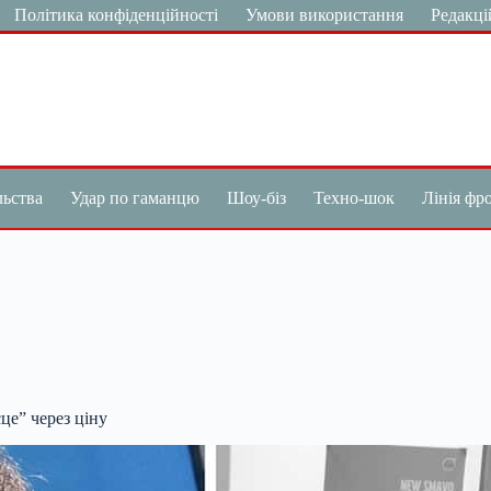
Політика конфіденційності
Умови використання
Редакці
льства
Удар по гаманцю
Шоу-біз
Техно-шок
Лінія фр
це” через ціну