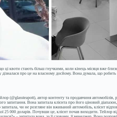
що ці квоти стають більш гнучкими, коли кінець місяця вже близь
у дізналася про це на власному досйому. Вона думала, що робить 
йлор (@glassteapott), автор контенту та продавчиня автомобілів, р
го запитання. Вона запитала клієнта про його ціновий діапазон, 
запитала, чи не розгляне він вживаний автомобіль, клієнт відпові
 25 000 доларів. Почувши це, клієнт почав виходити. Тейлор від
лися?» – запитала вона, за її словами, її менеджер. Вона розпов