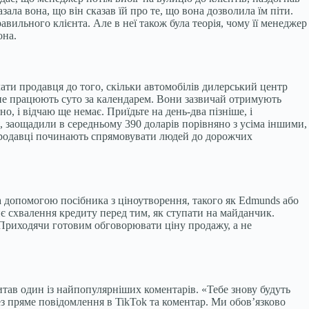
ала вона, що він сказав їй про те, що вона дозволила їм піти.
вильного клієнта. Але в неї також була теорія, чому її менеджер
она.
ати продавця до того, скільки автомобілів дилерський центр
 не працюють суто за календарем. Вони зазвичай отримують
, і відчаю ще немає. Приїдьте на день-два пізніше, і
я, заощадили в середньому 390 доларів порівняно з усіма іншими,
о продавці починають спрямовувати людей до дорожчих
за допомогою посібника з ціноутворення, такого як Edmunds або
нє схвалення кредиту перед тим, як ступати на майданчик.
 Приходячи готовим обговорювати ціну продажу, а не
читав один із найпопулярніших коментарів. «Тебе знову будуть
рез пряме повідомлення в TikTok та коментар. Ми обов’язково