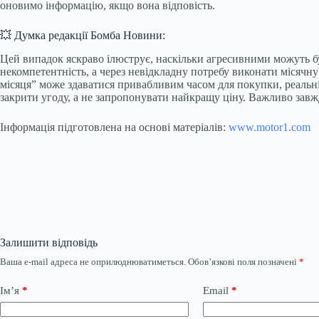
оновимо інформацію, якщо вона відповість.
💥 Думка редакції Бомба Новини:
Цей випадок яскраво ілюструє, наскільки агресивними можуть бут
некомпетентність, а через невідкладну потребу виконати місячну
місяця” може здаватися привабливим часом для покупки, реальн
закрити угоду, а не запропонувати найкращу ціну. Важливо завжд
Інформація підготовлена на основі матеріалів:
www.motor1.com
Залишити відповідь
Ваша e-mail адреса не оприлюднюватиметься.
Обов’язкові поля позначені
*
Ім’я
*
Email
*