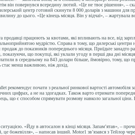
тім він повернувся всередину лютий. «Це не твоє рішення», – сказ
дилерський центр готовий скинути 8 000 доларів з машини для пра
илину до цього. «Це кінець місяця. Він у відчаї», – жартувала в
 продавці працюють за квотами, які впливають на все, від зарпл
агальноприйнятою мудрістю. Справа в тому, що дилерські центри
 продаж до показників попереднього місяця. Приїдьте занадто рано
, показуючи, що покупці, які уклали угоду в перші два дні місяц
заплатили в середньому на 843 долари більше, ймовірно, тому, щ
 стає менш важливою, ніж дохід.
llet рекомендує почати з реальної ринкової вартості автомобіля 
тичних цифрах, а не на здогадках. Також варто отримати поперед
ець, що є способом спрямувати розмову навколо загальної ціни.
д ситуацією. «Йду в автосалон в кінці місяця. Запам’ятав», – про
й, це божевілля», – написав інший. Motor1 зв’язався з Тейлор че