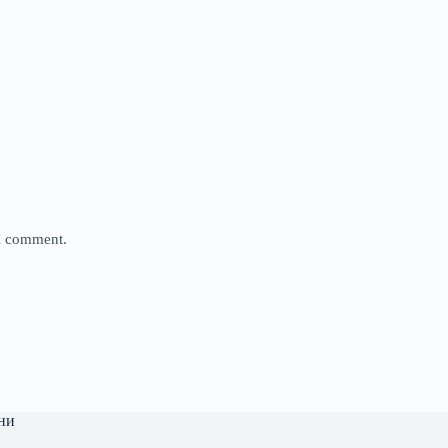
 I comment.
ни