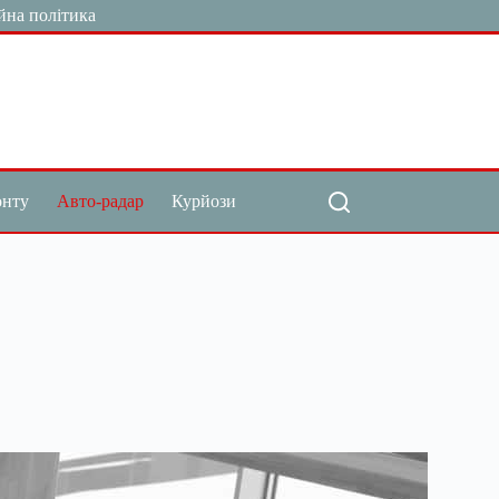
йна політика
онту
Авто-радар
Курйози