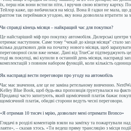
їх, перш ніж вони встигли піти, і вручив свою візитну картку. По
Тейлор каже, що вибачилася на місці. Вона й гадки не мала, що 
раптом так переймався угодою, яку вона дозволила втратити за хв
Чи справді кінець місяця – найкращий час для покупки?
Це найстаріший міф про покупку автомобіля. Дилерські центри та
отримає наступним. Саме тому “чекай до кінця місяця” стало з
кілька додаткових днів на початку нового місяця, щоб зарахувати
переговорної сили вже немає. Дані від TrueCar підтверджують це
тоді як покупці, які купили в останній день місяця, насправді 
комплектацій з повним набором функцій, коли кількість одиниць
Як насправді вести переговори про угоду на автомобіль
Час має значення, але це не заміна ретельному вивченню. NerdWa
Kelley Blue Book, щоб будь-яка пропозиція ґрунтувалася на фак
Продавці часто запитують, який щомісячний платіж бажає покуп
щомісячний платіж, обидві сторони ведуть чесні переговори.
«Я отримав 10 тисяч і мрію, дозвольте мені отримати Bronco»
Глядачі в розділі коментарів взяли на замітку та пожартували на
лаяти», – сказав хтось. «Ти ведеш пряму трансляцію з місця поді