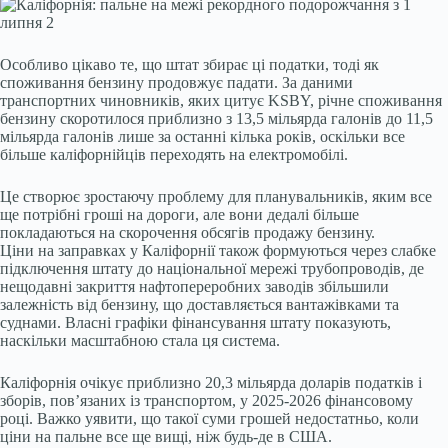
Особливо цікаво те, що штат збирає ці податки, тоді як
споживання бензину продовжує падати. За даними
транспортних чиновників, яких цитує KSBY, річне споживання
бензину скоротилося приблизно з 13,5 мільярда галонів до 11,5
мільярда галонів лише за останні кілька років, оскільки все
більше каліфорнійців переходять на електромобілі.
Це створює зростаючу проблему для планувальників, яким все
ще потрібні гроші на дороги, але вони дедалі більше
покладаються на скорочення обсягів продажу бензину.
Ціни на заправках у Каліфорнії також формуються через слабке
підключення штату до національної мережі трубопроводів, де
нещодавні закриття нафтопереробних заводів збільшили
залежність від бензину, що доставляється вантажівками та
суднами. Власні графіки фінансування штату показують,
наскільки масштабною стала ця система.
Каліфорнія очікує приблизно 20,3 мільярда доларів податків і
зборів, пов’язаних із транспортом, у 2025-2026 фінансовому
році. Важко уявити, що такої суми грошей недостатньо, коли
ціни на пальне все ще вищі, ніж будь-де в США.