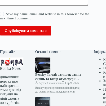
Save my name, email and website in this browser for the
next time I comment.
Опублікувати коментар
Про сайт
Останні новини
Інформ
К
С
П
Bomba News
К
—
Bentley Torcal: затишок задніх
и
динамічний
сидінь та вибір атмосфери
З
портал про
салону
Артем Самсоненко
Сер 9, 2026
і
найгарячіші
Bentley пропонує інноваційний підхід
П
теми дня: від
до режимів руху, представляючи
а
ситуації на
модель Torcal з унікальним Curation
к
лінії фронту
Engine — системою, що регулює
н
до курйозів,
«атмосферу всього…