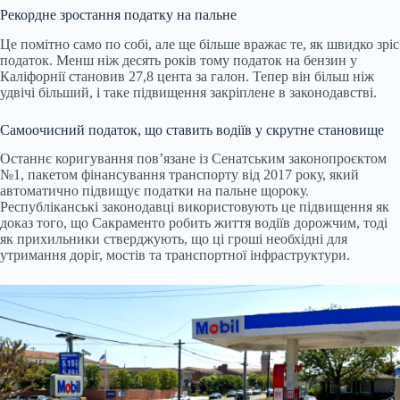
Рекордне зростання податку на пальне
Це помітно само по собі, але ще більше вражає те, як швидко зріс
податок. Менш ніж десять років тому податок на бензин у
Каліфорнії становив 27,8 цента за галон. Тепер він більш ніж
удвічі більший, і таке підвищення закріплене в законодавстві.
Самоочисний податок, що ставить водіїв у скрутне становище
Останнє коригування пов’язане із Сенатським законопроєктом
№1, пакетом фінансування транспорту від 2017 року, який
автоматично підвищує податки на пальне щороку.
Республіканські законодавці використовують це підвищення як
доказ того, що Сакраменто робить життя водіїв дорожчим, тоді
як прихильники стверджують, що ці гроші необхідні для
утримання доріг, мостів та транспортної інфраструктури.