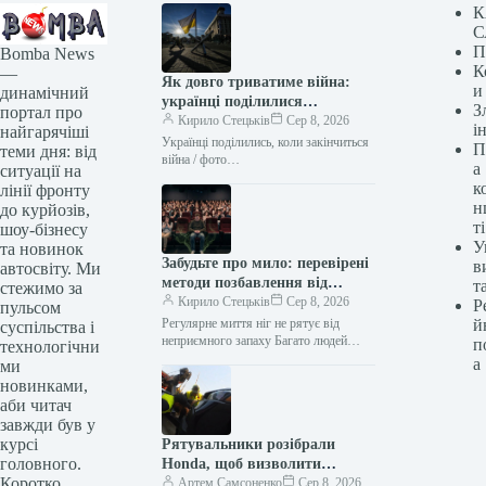
К
С
П
Bomba News
К
—
Як довго триватиме війна:
и
динамічний
українці поділилися
З
портал про
прогнозами
Кирило Стецьків
Сер 8, 2026
і
найгарячіші
Українці поділились, коли закінчиться
П
теми дня: від
війна / фото
а
ситуації на
facebook.com/olenazelenska.official
к
лінії фронту
Менш ніж чверть українців вважають,
н
до курйозів,
що війна з Росією може завершитись
ті
шоу-бізнесу
цього…
У
та новинок
Забудьте про мило: перевірені
в
автосвіту. Ми
методи позбавлення від
т
стежимо за
запаху ніг
Кирило Стецьків
Сер 8, 2026
Р
пульсом
Регулярне миття ніг не рятує від
й
суспільства і
неприємного запаху Багато людей
п
технологічни
соромляться проблеми неприємного
а
ми
запаху ніг, вважаючи це ознакою
новинками,
поганої гігієни.…
аби читач
завжди був у
курсі
Рятувальники розібрали
головного.
Honda, щоб визволити
Коротко,
кошеня з-під пункту видачі
Артем Самсоненко
Сер 8, 2026