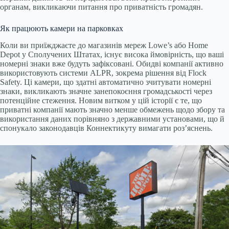
органам, викликаючи питання про приватність громадян.
Як працюють камери на парковках
Коли ви приїжджаєте до магазинів мереж Lowe’s або Home
Depot у Сполучених Штатах, існує висока ймовірність, що ваші
номерні знаки вже будуть зафіксовані. Обидві компанії активно
використовують системи ALPR, зокрема рішення від Flock
Safety. Ці камери, що здатні автоматично зчитувати номерні
знаки, викликають значне занепокоєння громадськості через
потенційне стеження. Новим витком у цій історії є те, що
приватні компанії мають значно менше обмежень щодо збору та
використання даних порівняно з державними установами, що й
спонукало законодавців Коннектикуту вимагати роз’яснень.