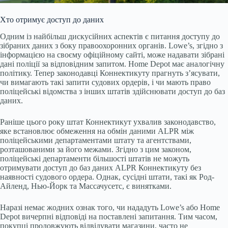
Хто отримує доступ до даних
Одним із найбільш дискусійних аспектів є питання доступу до
зібраних даних з боку правоохоронних органів. Lowe’s, згідно з
інформацією на своєму офіційному сайті, може надавати зібрані
дані поліції за відповідним запитом. Home Depot має аналогічну
політику. Тепер законодавці Коннектикуту прагнуть з’ясувати,
чи вимагають такі запити судових ордерів, і чи мають право
поліцейські відомства з інших штатів здійснювати доступ до баз
даних.
Раніше цього року штат Коннектикут ухвалив законодавство,
яке встановлює обмеження на обмін даними ALPR між
поліцейськими департаментами штату та агентствами,
розташованими за його межами. Згідно з цим законом,
поліцейські департаменти більшості штатів не можуть
отримувати доступ до баз даних ALPR Коннектикуту без
наявності судового ордера. Однак, сусідні штати, такі як Род-
Айленд, Нью-Йорк та Массачусетс, є винятками.
Наразі немає жодних ознак того, чи нададуть Lowe’s або Home
Depot вичерпні відповіді на поставлені запитання. Тим часом,
покупці продовжують відвідувати магазини, часто не