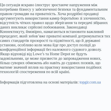
Ця ситуація яскраво ілюструє зростаюче напруження між
потребами бізнесу у забезпеченні безпеки та фундаментальним
правом громадян на приватність. Хоча роздрібні продавці
аргументують використання камер боротьбою зі злочинністю,
відсутність чітких правил щодо зберігання та передачі зібраних
даних викликає серйозні побоювання. Законодавці
Коннектикуту, ймовірно, намагаються встановити важливий
прецедент, який зобов’яже приватні компанії дотримуватися тих
самих стандартів прозорості та підзвітності, що й державні
установи, особливо коли мова йде про доступ поліції до
конфіденційної інформації без належного судового дозволу.
Якщо відповіді від Lowe’s та Home Depot не будуть
задовільними, це може призвести до запровадження нових,
більш суворих обмежень або навіть до судових позовів, що
матиме значний вплив на практику використання подібних
технологій спостереження по всій країні.
Інформація підготовлена на основі матеріалів:
topgir.com.ua