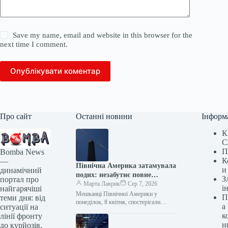
Save my name, email and website in this browser for the
next time I comment.
Опублікувати коментар
Про сайт
Останні новини
Інформ
К
С
П
Bomba News
К
—
Північна Америка затамувала
и
динамічний
подих: незабутнє повне
З
портал про
сонячне затемнення
Марта Лаврик
Сер 7, 2026
і
найгарячіші
Мешканці Північної Америки у
П
теми дня: від
понеділок, 8 квітня, спостерігали
а
ситуації на
перше за сім років повне сонячне
к
лінії фронту
затемнення. У місті Расселлвілл, штат
н
до курйозів,
Арканзас,…