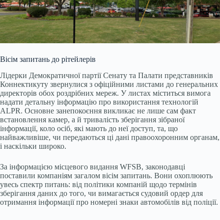
Вісім запитань до рітейлерів
Лідерки Демократичної партії Сенату та Палати представників
Коннектикуту звернулися з офіційними листами до генеральних
директорів обох роздрібних мереж. У листах міститься вимога
надати детальну інформацію про використання технологій
ALPR. Основне занепокоєння викликає не лише сам факт
встановлення камер, а й тривалість зберігання зібраної
інформації, коло осіб, які мають до неї доступ, та, що
найважливіше, чи передаються ці дані правоохоронним органам,
і наскільки широко.
За інформацією місцевого видання WFSB, законодавці
поставили компаніям загалом вісім запитань. Вони охоплюють
увесь спектр питань: від політики компаній щодо термінів
зберігання даних до того, чи вимагається судовий ордер для
отримання інформації про номерні знаки автомобілів від поліції.