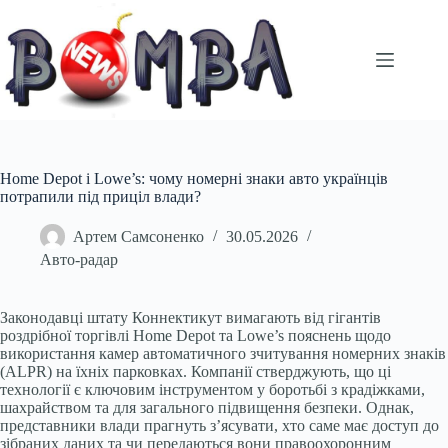
Перейти
до
вмісту
Home Depot і Lowe’s: чому номерні знаки авто українців
потрапили під приціл влади?
Артем Самсоненко
30.05.2026
Авто-радар
Законодавці штату Коннектикут вимагають від гігантів
роздрібної торгівлі Home Depot та Lowe’s пояснень щодо
використання камер автоматичного зчитування номерних знаків
(ALPR) на їхніх парковках. Компанії стверджують, що ці
технології є ключовим інструментом у боротьбі з крадіжками,
шахрайством та для загального підвищення безпеки. Однак,
представники влади прагнуть з’ясувати, хто саме має доступ до
зібраних даних та чи передаються вони правоохоронним