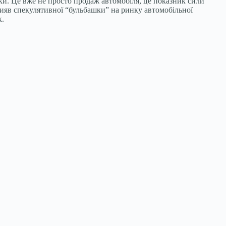
нки. Це вже не просто продаж автомобіля, це показник сили
 вияв спекулятивної “бульбашки” на ринку автомобільної
к.