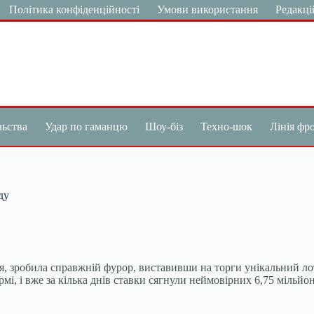
Політика конфіденційності
Умови використання
Редакці
льства
Удар по гаманцю
Шоу-біз
Техно-шок
Лінія фр
ду
іччя, зробила справжній фурор, виставивши на торги унікальний л
і, і вже за кілька днів ставки сягнули неймовірних 6,75 мільйон