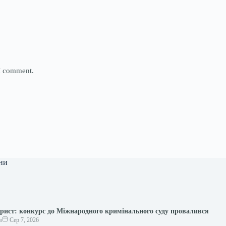
 I comment.
ни
рист: конкурс до Міжнародного кримінального суду провалився
в
Сер 7, 2026