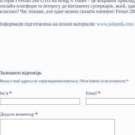
Історія з Ferrari 288 GTO на Bring A Trailer – це яскравий прик
онлайн-платформ та інтересу до вінтажних суперкарів, який, зда
класики? Час покаже, але одне можна сказати напевно: Ferrari 28
Інформація підготовлена на основі матеріалів:
www.jalopnik.com
Залишити відповідь
Ваша e-mail адреса не оприлюднюватиметься.
Обов’язкові поля позначені
*
Ім’я
*
Email
*
Додати коментар
*