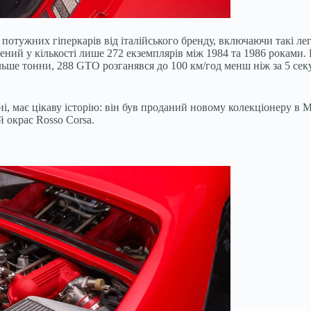
 потужних гіперкарів від італійського бренду, включаючи такі лег
ений у кількості лише 272 екземплярів між 1984 та 1986 роками
льше тонни, 288 GTO розганявся до 100 км/год менш ніж за 5 сек
, має цікаву історію: він був проданий новому колекціонеру в Ме
 окрас Rosso Corsa.