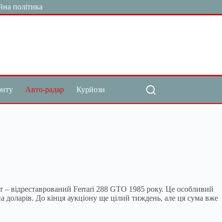
йна політика
онту
Авто-радар
Курйози
от – відреставрований Ferrari 288 GTO 1985 року. Це особливий
а доларів. До кінця аукціону ще цілий тиждень, але ця сума вже