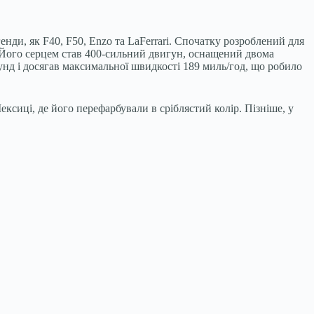
енди, як F40, F50, Enzo та LaFerrari. Спочатку розроблений для
. Його серцем став 400-сильний двигун, оснащений двома
унд і досягав максимальної швидкості 189 миль/год, що робило
ксиці, де його перефарбували в сріблястий колір. Пізніше, у