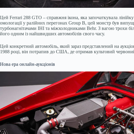
Цей Ferrari 288 GTO – справжня ікона, яка започаткувала лінійку
омологації у ралійних перегонах Group B, цей монстр був випущ
турбонагнітачами IHI та міжхолодниками Behr. З вагою трохи бі
його одним із найшвидших автомобілів свого часу.
Цей конкретний автомобіль, який зараз представлений на аукціоні
1988 році, він потрапив до США, де отримав культовий червоний
Нова ера онлайн-аукціонів