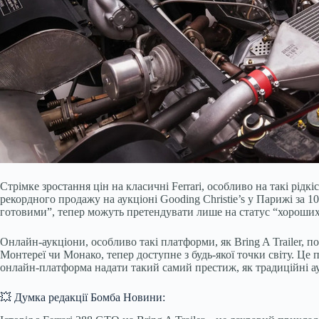
Стрімке зростання цін на класичні Ferrari, особливо на такі рідк
рекордного продажу на аукціоні Gooding Christie’s у Парижі за 1
готовими”, тепер можуть претендувати лише на статус “хороших
Онлайн-аукціони, особливо такі платформи, як Bring A Trailer, 
Монтереї чи Монако, тепер доступне з будь-якої точки світу. Це 
онлайн-платформа надати такий самий престиж, як традиційні аукц
💥 Думка редакції Бомба Новини: