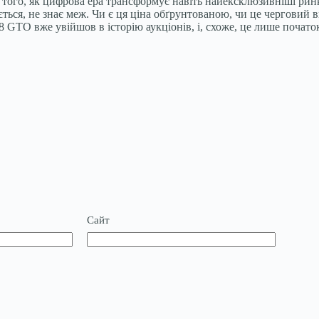
лад того, як цифрова ера трансформує навіть найексклюзивніші ри
ється, не знає меж. Чи є ця ціна обґрунтованою, чи це черговий
8 GTO вже увійшов в історію аукціонів, і, схоже, це лише почато
Сайт