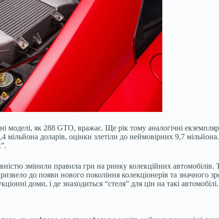
існі моделі, як 288 GTO, вражає. Ще рік тому аналогічні екземпля
0,4 мільйона доларів, оцінки злетіли до неймовірних 9,7 мільйона
”.
повністю змінили правила гри на ринку колекційних автомобілів. 
призвело до появи нового покоління колекціонерів та значного зр
іонні доми, і де знаходиться “стеля” для цін на такі автомобілі.