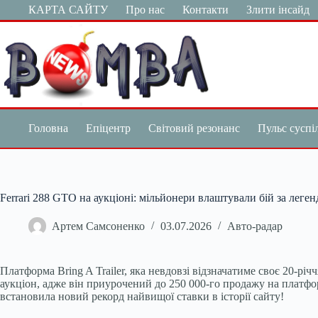
Перейти
КАРТА САЙТУ
Про нас
Контакти
Злити інсайд
до
вмісту
Головна
Епіцентр
Світовий резонанс
Пульс суспі
Ferrari 288 GTO на аукціоні: мільйонери влаштували бій за леген
Артем Самсоненко
03.07.2026
Авто-радар
Платформа Bring A Trailer, яка невдовзі відзначатиме своє 20-р
аукціон, адже він приурочений до 250 000-го продажу на платформ
встановила новий рекорд найвищої ставки в історії сайту!