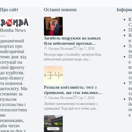
Про сайт
Останні новини
Інформ
К
С
П
Bomba News
К
—
Загибель подружжя на каяках
и
динамічний
біля небезпечної протоки
З
портал про
“Двері смерті”
Оксана Мельник
Сер 7, 2026
і
найгарячіші
Молода пара з Іллінойсу загинула біля
П
теми дня: від
небезпечної ділянки води, яку
а
ситуації на
прозвали “Дверима Смерті”. Це
к
лінії фронту
сталося через два дні після того,…
н
до курйозів,
ті
шоу-бізнесу
У
та новинок
Розпали кмітливість: тест з
в
автосвіту. Ми
сірниками, що стає викликом
т
стежимо за
для найрозумніших
Оксана Мельник
Сер 7, 2026
Р
пульсом
Любите математичні головоломки з
й
суспільства і
сірниками? Тоді цей тест точно для
п
технологічни
вас. У мережі набирає популярність
а
ми
нова загадка, яка перевіряє
новинками,
уважність…
аби читач
завжди був у