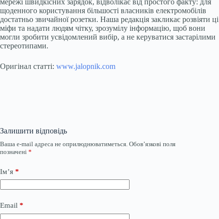
мережі швидкісних зарядок, відволікає від простого факту: для
щоденного користування більшості власників електромобілів
достатньо звичайної розетки. Наша редакція закликає розвіяти ці
міфи та надати людям чітку, зрозумілу інформацію, щоб вони
могли зробити усвідомлений вибір, а не керуватися застарілими
стереотипами.
Оригінал статті:
www.jalopnik.com
Залишити відповідь
Ваша e-mail адреса не оприлюднюватиметься.
Обов’язкові поля
позначені
*
Ім’я
*
Email
*