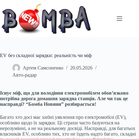
Перейти
до
вмісту
EV без складної зарядки: реальність чи міф
Артем Самсоненко
20.05.2026
Авто-радар
Існує міф, що для володіння електромобілем обов’язково
потрібна дорога домашня зарядна станція. Але чи так це
насправді? “Бомба Новини” розбирається!
Багато хто досі має хибні уявлення про електромобілі (EV),
особливо щодо їх зарядки. Ці страхи часто базуються на
нерозумінні, а не на реальному досвіді. Насправді, для багатьох
власників EV, особливо тих, хто не їздить надто багато, складні