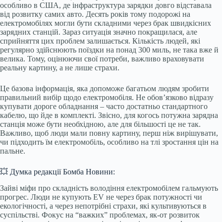
особливо в США, де інфраструктура зарядки довго відставала
від розвитку самих авто. Десять років тому подорожі на
електромобілях могли бути складними через брак швидкісних
зарядних станцій. Зараз ситуація значно покращилася, але
сприйняття цих проблем залишається. Кількість людей, які
регулярно здійснюють поїздки на понад 300 миль, не така вже й
велика. Тому, оцінюючи свої потреби, важливо враховувати
реальну картину, а не лише страхи.
Це базова інформація, яка допоможе багатьом людям зробити
правильний вибір щодо електромобіля. Не обов’язково відразу
купувати дороге обладнання – часто достатньо стандартного
кабелю, що йде в комплекті. Звісно, для когось потужна зарядна
станція може бути необхідною, але для більшості це не так.
Важливо, щоб люди мали повну картину, перш ніж вирішувати,
чи підходить їм електромобіль, особливо на тлі зростання цін на
пальне.
💥 Думка редакції Бомба Новини:
Зайві міфи про складність володіння електромобілем гальмують
прогрес. Люди не купують EV не через брак потужності чи
екологічності, а через непотрібні страхи, які культивуються в
суспільстві. Фокус на “важких” проблемах, як-от розвиток