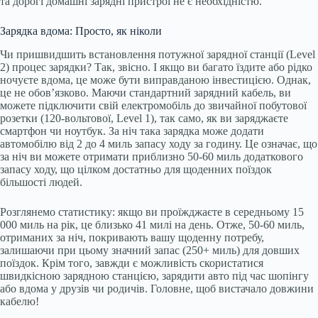
та дорогі домашні зарядні пристрої не є необхідністю.
Зарядка вдома: Просто, як ніколи
Чи пришвидшить встановлення потужної зарядної станції (Level
2) процес зарядки? Так, звісно. І якщо ви багато їздите або рідко
ночуєте вдома, це може бути виправданою інвестицією. Однак,
це не обов’язково. Маючи стандартний зарядний кабель, ви
можете підключити свій електромобіль до звичайної побутової
розетки (120-вольтової, Level 1), так само, як ви заряджаєте
смартфон чи ноутбук. За ніч така зарядка може додати
автомобілю від 2 до 4 миль запасу ходу за годину. Це означає, що
за ніч ви можете отримати приблизно 50-60 миль додаткового
запасу ходу, що цілком достатньо для щоденних поїздок
більшості людей.
Розглянемо статистику: якщо ви проїжджаєте в середньому 15
000 миль на рік, це близько 41 милі на день. Отже, 50-60 миль,
отриманих за ніч, покривають вашу щоденну потребу,
залишаючи при цьому значний запас (250+ миль) для довших
поїздок. Крім того, завжди є можливість скористатися
швидкісною зарядною станцією, зарядити авто під час шопінгу
або вдома у друзів чи родичів. Головне, щоб вистачало довжини
кабелю!