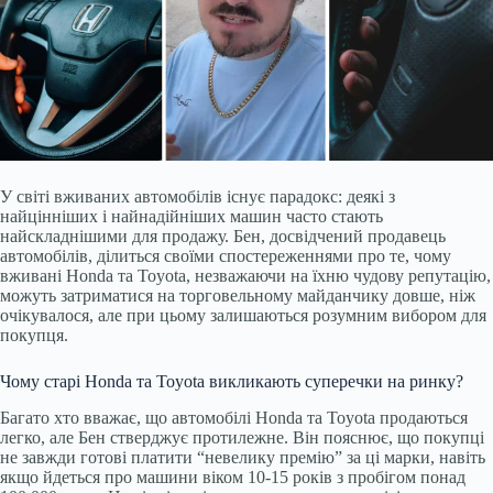
У світі вживаних автомобілів існує парадокс: деякі з
найцінніших і найнадійніших машин часто стають
найскладнішими для продажу. Бен, досвідчений продавець
автомобілів, ділиться своїми спостереженнями про те, чому
вживані Honda та Toyota, незважаючи на їхню чудову репутацію,
можуть затриматися на торговельному майданчику довше, ніж
очікувалося, але при цьому залишаються розумним вибором для
покупця.
Чому старі Honda та Toyota викликають суперечки на ринку?
Багато хто вважає, що автомобілі Honda та Toyota продаються
легко, але Бен стверджує протилежне. Він пояснює, що покупці
не завжди готові платити “невелику премію” за ці марки, навіть
якщо йдеться про машини віком 10-15 років з пробігом понад