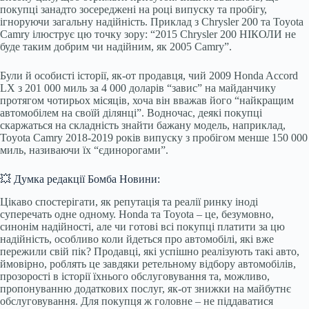
покупці занадто зосереджені на році випуску та пробігу,
ігноруючи загальну надійність. Приклад з Chrysler 200 та Toyota
Camry ілюструє цю точку зору: “2015 Chrysler 200 НІКОЛИ не
буде таким добрим чи надійним, як 2005 Camry”.
Були й особисті історії, як-от продавця, чий 2009 Honda Accord
LX з 201 000 миль за 4 000 доларів “завис” на майданчику
протягом чотирьох місяців, хоча він вважав його “найкращим
автомобілем на своїй ділянці”. Водночас, деякі покупці
скаржаться на складність знайти бажану модель, наприклад,
Toyota Camry 2018-2019 років випуску з пробігом менше 150 000
миль, називаючи їх “єдинорогами”.
💥 Думка редакції Бомба Новини:
Цікаво спостерігати, як репутація та реалії ринку іноді
суперечать одне одному. Honda та Toyota – це, безумовно,
синонім надійності, але чи готові всі покупці платити за цю
надійність, особливо коли йдеться про автомобілі, які вже
пережили свій пік? Продавці, які успішно реалізують такі авто,
ймовірно, роблять це завдяки ретельному відбору автомобілів,
прозорості в історії їхнього обслуговування та, можливо,
пропонуванню додаткових послуг, як-от знижки на майбутнє
обслуговування. Для покупця ж головне – не піддаватися