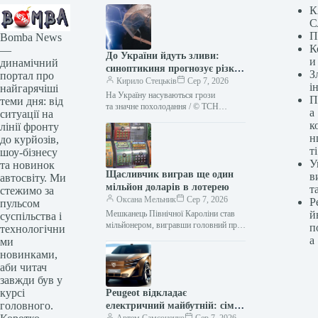
К
С
П
Bomba News
К
—
До України йдуть зливи:
и
динамічний
синоптикиня прогнозує різке
З
портал про
похолодання
Кирило Стецьків
Сер 7, 2026
і
найгарячіші
На Україну насуваються грози
П
теми дня: від
та значне похолодання / © ТСН
а
ситуації на
Найближчими днями погода в Україні
к
лінії фронту
кардинально зміниться: виснажливу
н
до курйозів,
спеку замінить комфортна
ті
шоу-бізнесу
прохолода…
У
та новинок
Щасливчик виграв ще один
в
автосвіту. Ми
мільйон доларів в лотерею
т
стежимо за
Оксана Мельник
Сер 7, 2026
Р
пульсом
Мешканець Північної Кароліни став
й
суспільства і
мільйонером, вигравши головний приз
п
технологічни
у лотереї зі скретч-карти. І це сталося
а
ми
всього за два місяці після…
новинками,
аби читач
завжди був у
курсі
Peugeot відкладає
головного.
електричний майбутній: сім