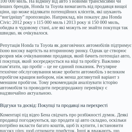
100 000 миль. На відміну від авто з новими трансмісіями чи
інших брендів, Honda та Toyota вимагають від продавця вищої
ціни, що може відлякати потенційних клієнтів, які шукають
“вигіднішу” пропозицію. Наприклад, він показує два Honda
Civic: 2012 року з 115 000 миль і 2013 року зі 150 000 миль,
обидва в чудовому стані, але які можуть не знайти покупця так
швидко, як очікувалося.
Репутація Honda та Toyota як довговічних автомобілів підтримує
їхню високу вартість на вторинному ринку. Однак це створює
розрив між очікуваннями продавця, який бачить потенціал авто,
і покупця, який зосереджується на віці та пробігу. Важливо
пам’ятати, що пробіг – це не єдиний показник. Регулярне
технічне обслуговування може зробити автомобіль з великим
пробігом кращим вибором, ніж менш доглянутий варіант з
меншим пробігом. Тому рекомендація аналізувати історію
автомобіля та проводити передпродажну перевірку є
надзвичайно актуальною.
Відгуки та досвід: Покупці та продавці на перехресті
Коментарі під відео Бена свідчать про розбіжності думок. Деякі
продавці погоджуються, що продати ці авто складно, оскільки
потрібно вкласти багато коштів, щоб їх купити, і встановити
високу ціну, щоб отримати прибуток. Інші ж вважають, що