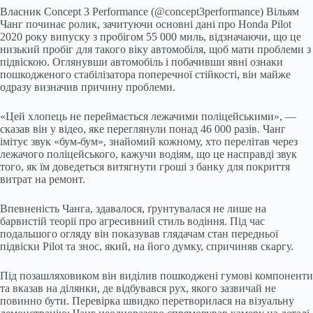
Власник Concept 3 Performance (@concept3performance) Вільям
Чанг починає ролик, зачитуючи основні дані про Honda Pilot
2020 року випуску з пробігом 55 000 миль, відзначаючи, що це
низький пробіг для такого віку автомобіля, щоб мати проблеми з
підвіскою. Оглянувши автомобіль і побачивши явні ознаки
пошкодженого стабілізатора поперечної стійкості, він майже
одразу визначив причину проблеми.
«Цей хлопець не переймається лежачими поліцейськими», —
сказав він у відео, яке переглянули понад 46 000 разів. Чанг
імітує звук «бум-бум», знайомий кожному, хто перелітав через
лежачого поліцейського, кажучи водіям, що це насправді звук
того, як їм доведеться витягнути гроші з банку для покриття
витрат на ремонт.
Впевненість Чанга, здавалося, ґрунтувалася не лише на
барвистій теорії про агресивний стиль водіння. Під час
подальшого огляду він показував глядачам стан передньої
підвіски Pilot та знос, який, на його думку, спричиняв скаргу.
Під позашляховиком він виділив пошкоджені гумові компоненти
та вказав на ділянки, де відбувався рух, якого зазвичай не
повинно бути. Перевірка швидко перетворилася на візуальну