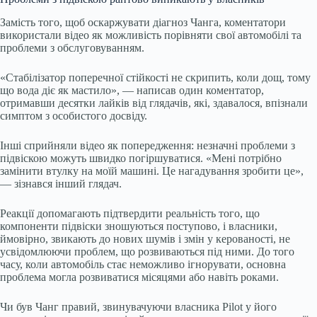
Замість того, щоб оскаржувати діагноз Чанга, коментатори
використали відео як можливість порівняти свої автомобілі та
проблеми з обслуговуванням.
«Стабілізатор поперечної стійкості не скрипить, коли дощ, тому
що вода діє як мастило», — написав один коментатор,
отримавши десятки лайків від глядачів, які, здавалося, впізнали
симптом з особистого досвіду.
Інші сприйняли відео як попередження: незначні проблеми з
підвіскою можуть швидко погіршуватися. «Мені потрібно
замінити втулку на моїй машині. Це нагадування зробити це»,
— зізнався інший глядач.
Реакції допомагають підтвердити реальність того, що
компоненти підвіски зношуються поступово, і власники,
ймовірно, звикають до нових шумів і змін у керованості, не
усвідомлюючи проблем, що розвиваються під ними. До того
часу, коли автомобіль стає неможливо ігнорувати, основна
проблема могла розвиватися місяцями або навіть роками.
Чи був Чанг правий, звинувачуючи власника Pilot у його