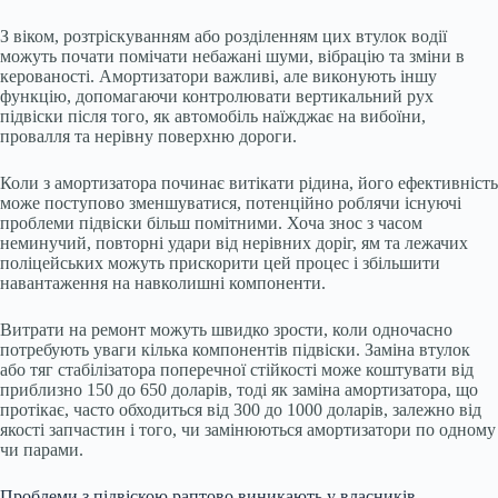
З віком, розтріскуванням або розділенням цих втулок водії
можуть почати помічати небажані шуми, вібрацію та зміни в
керованості. Амортизатори важливі, але виконують іншу
функцію, допомагаючи контролювати вертикальний рух
підвіски після того, як автомобіль наїжджає на вибоїни,
провалля та нерівну поверхню дороги.
Коли з амортизатора починає витікати рідина, його ефективність
може поступово зменшуватися, потенційно роблячи існуючі
проблеми підвіски більш помітними. Хоча знос з часом
неминучий, повторні удари від нерівних доріг, ям та лежачих
поліцейських можуть прискорити цей процес і збільшити
навантаження на навколишні компоненти.
Витрати на ремонт можуть швидко зрости, коли одночасно
потребують уваги кілька компонентів підвіски. Заміна втулок
або тяг стабілізатора поперечної стійкості може коштувати від
приблизно 150 до 650 доларів, тоді як заміна амортизатора, що
протікає, часто обходиться від 300 до 1000 доларів, залежно від
якості запчастин і того, чи замінюються амортизатори по одному
чи парами.
Проблеми з підвіскою раптово виникають у власників