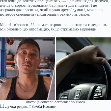
ставленні до лежачих поліцейських, — це питання для дискусії,
але це створює переконливий аргумент для глядачів. І це
дзеркало для власника, який шукав другої думки і, можливо,
потребує самоаналізу після оплати рахунку за ремонт.
Motor1 зв’язався з Чангом електронною поштою та телефоном.
Ми оновимо цю інформацію, якщо отримаємо відповідь.
Фото: @concept3performance/Tiktok
💥 Думка редакції Бомба Новини: