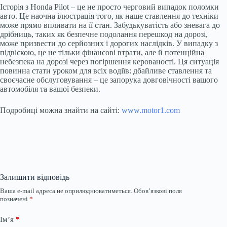
Історія з Honda Pilot – це не просто черговий випадок поломки
авто. Це наочна ілюстрація того, як наше ставлення до техніки
може прямо впливати на її стан. Забудькуватість або зневага до
дрібниць, таких як безпечне подолання перешкод на дорозі,
може призвести до серйозних і дорогих наслідків. У випадку з
підвіскою, це не тільки фінансові втрати, але й потенційна
небезпека на дорозі через погіршення керованості. Ця ситуація
повинна стати уроком для всіх водіїв: дбайливе ставлення та
своєчасне обслуговування – це запорука довговічності вашого
автомобіля та вашої безпеки.
Подробиці можна знайти на сайті:
www.motor1.com
Залишити відповідь
Ваша e-mail адреса не оприлюднюватиметься.
Обов’язкові поля
позначені
*
Ім’я
*