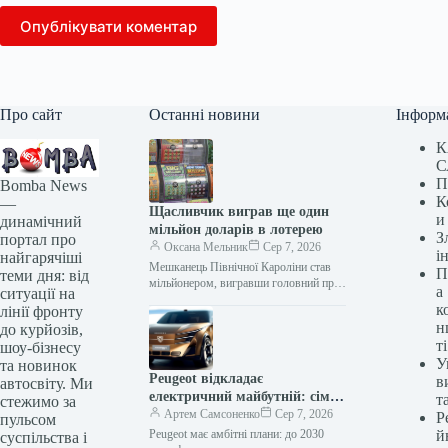
Опублікувати коментар
Про сайт
Останні новини
Інформ
К
С
П
Bomba News
К
—
Щасливчик виграв ще один
и
динамічний
мільйон доларів в лотерею
З
портал про
Оксана Мельник
Сер 7, 2026
і
найгарячіші
Мешканець Північної Кароліни став
П
теми дня: від
мільйонером, вигравши головний приз
а
ситуації на
у лотереї зі скретч-карти. І це сталося
к
лінії фронту
всього за два місяці після…
н
до курйозів,
ті
шоу-бізнесу
У
та новинок
Peugeot відкладає
в
автосвіту. Ми
електричний майбутній: сім
т
стежимо за
нових моделей свідчать про це
Артем Самсоненко
Сер 7, 2026
Р
пульсом
Peugeot має амбітні плани: до 2030
й
суспільства і