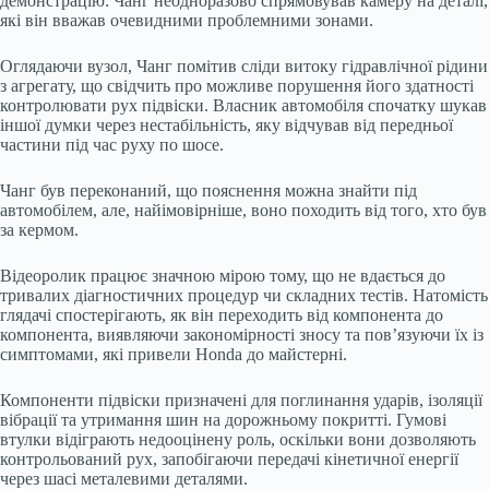
демонстрацію: Чанг неодноразово спрямовував камеру на деталі,
які він вважав очевидними проблемними зонами.
Оглядаючи вузол, Чанг помітив сліди витоку гідравлічної рідини
з агрегату, що свідчить про можливе порушення його здатності
контролювати рух підвіски. Власник автомобіля спочатку шукав
іншої думки через нестабільність, яку відчував від передньої
частини під час руху по шосе.
Чанг був переконаний, що пояснення можна знайти під
автомобілем, але, найімовірніше, воно походить від того, хто був
за кермом.
Відеоролик працює значною мірою тому, що не вдається до
тривалих діагностичних процедур чи складних тестів. Натомість
глядачі спостерігають, як він переходить від компонента до
компонента, виявляючи закономірності зносу та пов’язуючи їх із
симптомами, які привели Honda до майстерні.
Компоненти підвіски призначені для поглинання ударів, ізоляції
вібрації та утримання шин на дорожньому покритті. Гумові
втулки відіграють недооцінену роль, оскільки вони дозволяють
контрольований рух, запобігаючи передачі кінетичної енергії
через шасі металевими деталями.