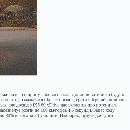
майже на всю ширину лобового скла. Доповнювати його будуть
олить розважатися під час поїздок, грати в ігри або дивитися
я, але досвід з iX5 60 xDrive дає уявлення про потенціал.
езпечує розгін до 100 км/год за 4,6 секунди. Запас ходу
до 80% всього за 23 хвилини. Ймовірно, будуть доступні