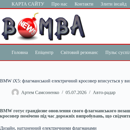
Перейти
КАРТА САЙТУ
Про нас
Контакти
Злити інсайд
до
вмісту
Головна
Епіцентр
Світовий резонанс
Пульс суспі
BMW iX5: флагманський електричний кросовер вписується у в
Артем Самсоненко
05.07.2026
Авто-радар
BMW готує грандіозне оновлення свого флагманського позашл
кросовер помічено під час дорожніх випробувань, що свідчи
Дизайн, натхненний електричними флагманами