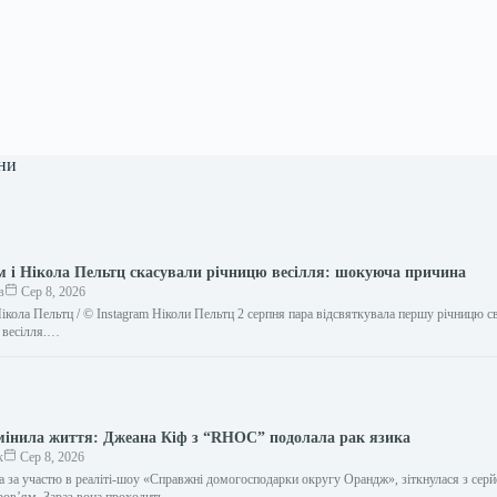
ни
м і Нікола Пельтц скасували річницю весілля: шокуюча причина
в
Сер 8, 2026
ікола Пельтц / © Instagram Ніколи Пельтц 2 серпня пара відсвяткувала першу річницю с
, весілля.…
мінила життя: Джеана Кіф з “RHOC” подолала рак язика
к
Сер 8, 2026
а за участю в реаліті-шоу «Справжні домогосподарки округу Орандж», зіткнулася з сер