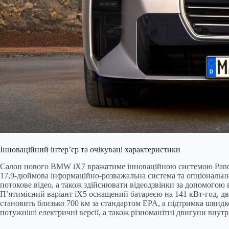
Інноваційний інтер’єр та очікувані характеристики
Салон нового BMW iX7 вражатиме інноваційною системою Panora
17,9-дюймова інформаційно-розважальна система та опціональний
потокове відео, а також здійснювати відеодзвінки за допомогою в
П’ятимісний варіант iX5 оснащений батареєю на 141 кВт·год, дв
становить близько 700 км за стандартом EPA, а підтримка швидк
потужніші електричні версії, а також різноманітні двигуни внут