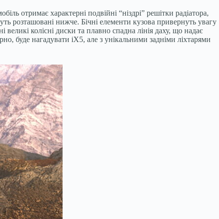
біль отримає характерні подвійні “ніздрі” решітки радіатора,
удуть розташовані нижче. Бічні елементи кузова привернуть увагу
еликі колісні диски та плавно спадна лінія даху, що надає
ірно, буде нагадувати iX5, але з унікальними задніми ліхтарями