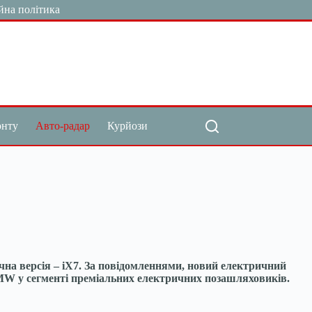
йна політика
онту
Авто-радар
Курйози
на версія – iX7. За повідомленнями, новий електричний
BMW у сегменті преміальних електричних позашляховиків.