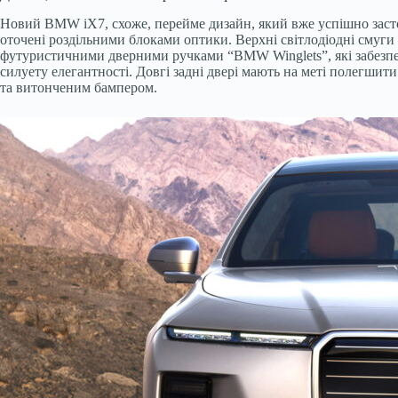
Новий BMW iX7, схоже, перейме дизайн, який вже успішно застосо
оточені роздільними блоками оптики. Верхні світлодіодні смуги б
футуристичними дверними ручками “BMW Winglets”, які забезпечу
силуету елегантності. Довгі задні двері мають на меті полегшити
та витонченим бампером.