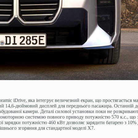
mic iDrive, яка інтегрує величезний екран, що простягається 
 14,6-дюймовий дисплей для переднього пасажира. Останній дозв
будованої камери. Деталі силової установки поки не розкриваютьс
омоторною системою повного приводу потужністю 570 к.с., що заб
ої зарядки потужністю 460 кВт дозволяє зарядити батарею з 10% 
рішнього згоряння для стандартної моделі X7.