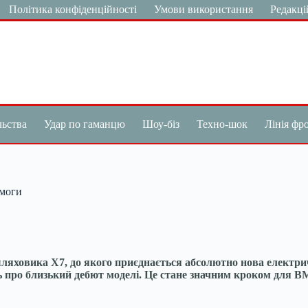
Політика конфіденційності
Умови використання
Редакці
льства
Удар по гаманцю
Шоу-біз
Техно-шок
Лінія фр
имоги
яховика X7, до якого приєднається абсолютно нова електрич
ть про близький дебют моделі. Це стане значним кроком для 