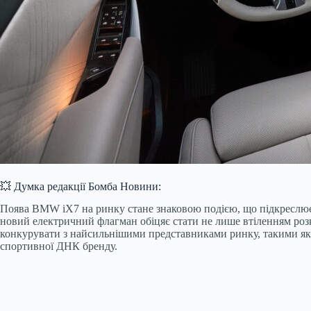
💥 Думка редакції Бомба Новини:
Поява BMW iX7 на ринку стане знаковою подією, що підкреслює 
новий електричний флагман обіцяє стати не лише втіленням ро
конкурувати з найсильнішими представниками ринку, такими як 
спортивної ДНК бренду.