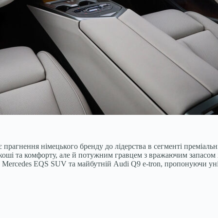
прагнення німецького бренду до лідерства в сегменті преміальн
зкоші та комфорту, але й потужним гравцем з вражаючим запас
Mercedes EQS SUV та майбутній Audi Q9 e-tron, пропонуючи уні