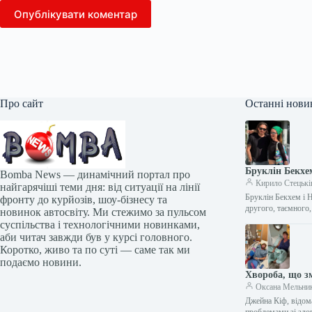
Опублікувати коментар
Про сайт
Останні нови
Бруклін Бекхе
Bomba News — динамічний портал про
Кирило Стецькі
найгарячіші теми дня: від ситуації на лінії
Бруклін Бекхем і Н
фронту до курйозів, шоу-бізнесу та
другого, таємного
новинок автосвіту. Ми стежимо за пульсом
суспільства і технологічними новинками,
аби читач завжди був у курсі головного.
Коротко, живо та по суті — саме так ми
подаємо новини.
Хвороба, що з
Оксана Мельни
Джейна Кіф, відом