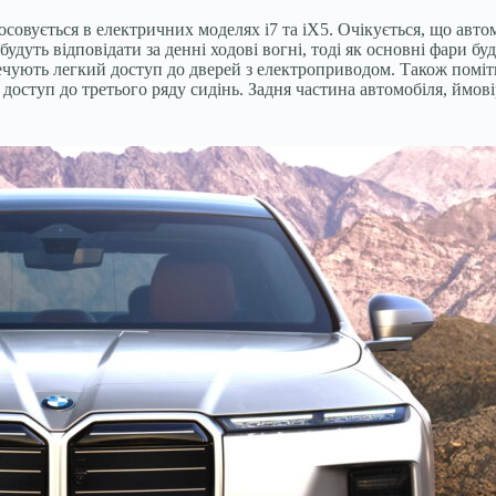
вується в електричних моделях i7 та iX5. Очікується, що автомо
удуть відповідати за денні ходові вогні, тоді як основні фари б
ють легкий доступ до дверей з електроприводом. Також помітні в
 доступ до третього ряду сидінь. Задня частина автомобіля, ймов