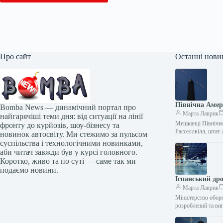
Про сайт
Останні нови
Північна Амер
Bomba News — динамічний портал про
Марта Лаврик
найгарячіші теми дня: від ситуації на лінії
Мешканці Північної
фронту до курйозів, шоу-бізнесу та
Расселлвілл, штат
новинок автосвіту. Ми стежимо за пульсом
суспільства і технологічними новинками,
аби читач завжди був у курсі головного.
Коротко, живо та по суті — саме так ми
подаємо новини.
Іспанський др
Марта Лаврик
Міністерство обор
розроблений та ви