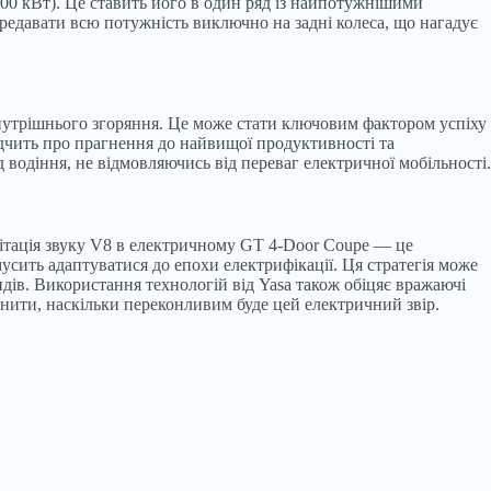
00 кВт). Це ставить його в один ряд із найпотужнішими
передавати всю потужність виключно на задні колеса, що нагадує
внутрішнього згоряння. Це може стати ключовим фактором успіху
ідчить про прагнення до найвищої продуктивності та
д водіння, не відмовляючись від переваг електричної мобільності.
мітація звуку V8 в електричному GT 4-Door Coupe — це
сить адаптуватися до епохи електрифікації. Ця стратегія може
дів. Використання технологій від Yasa також обіцяє вражаючі
ити, наскільки переконливим буде цей електричний звір.