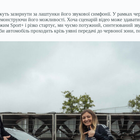
ть зазирнути за лаштунки його звукової симфонії. У рамках чер
емонструючи його можливості. Хоча сценарій відео може здават
им Sport+ і різко стартує, ми чуємо потужний, синтезований зв
и автомобіль проходить крізь уявні передачі до червоної зони, 