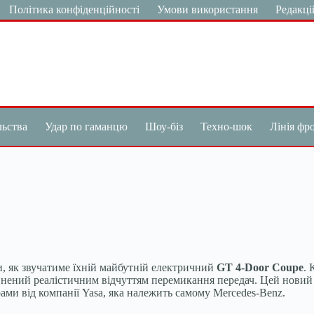
Політика конфіденційності
Умови використання
Редакці
льства
Удар по гаманцю
Шоу-біз
Техно-шок
Лінія фр
, як звучатиме їхній майбутній електричний
GT 4-Door Coupe
. 
нений реалістичним відчуттям перемикання передач. Цей новий 
ми від компанії Yasa, яка належить самому Mercedes-Benz.