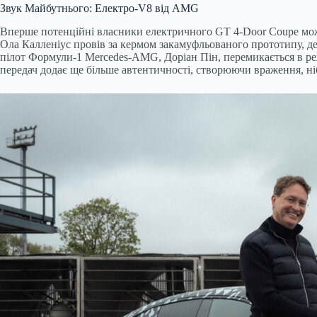
Звук Майбутнього: Електро-V8 від AMG
Вперше потенційні власники електричного GT 4-Door Coupe можу
Ола Калленіус провів за кермом закамуфльованого прототипу, д
пілот Формули-1 Mercedes-AMG, Доріан Пін, перемикається в реж
передач додає ще більше автентичності, створюючи враження, ніб