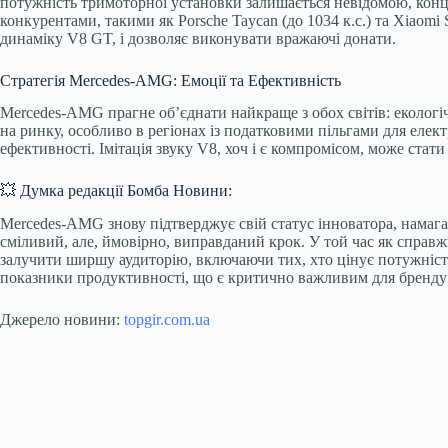
потужність тримоторної установки залишається невідомою, конце
конкурентами, такими як Porsche Taycan (до 1034 к.с.) та Xiaomi
динаміку V8 GT, і дозволяє виконувати вражаючі донати.
Стратегія Mercedes-AMG: Емоції та Ефективність
Mercedes-AMG прагне об’єднати найкраще з обох світів: екологі
на ринку, особливо в регіонах із податковими пільгами для елек
ефективності. Імітація звуку V8, хоч і є компромісом, може стат
💥 Думка редакції Бомба Новини:
Mercedes-AMG знову підтверджує свій статус інноватора, намага
сміливий, але, ймовірно, виправданий крок. У той час як справ
залучити ширшу аудиторію, включаючи тих, хто цінує потужність
показники продуктивності, що є критично важливим для бренду 
Джерело новини:
topgir.com.ua