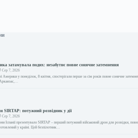
ни
ика затамувала подих: незабутнє повне сонячне затемнення
Сер 7, 2026
 Америки у понеділок, 8 квітня, спостерігали перше за сім років повне сонячне затемне
 Арканзас,…
он SIRTAP: потужний розвідник у дії
Сер 7, 2026
они Іспанії презентувало SIRTAP – перший потужний військовий дрон для розвідки, повн
готовлений у країні. Цей безпілотник…