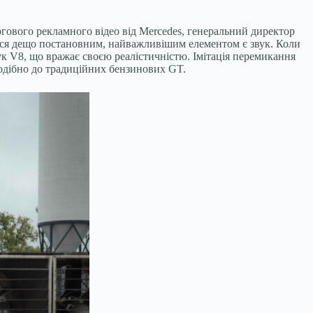
гового рекламного відео від Mercedes, генеральний директор
ися дещо постановним, найважливішим елементом є звук. Коли
ук V8, що вражає своєю реалістичністю. Імітація перемикання
подібно до традиційних бензинових GT.