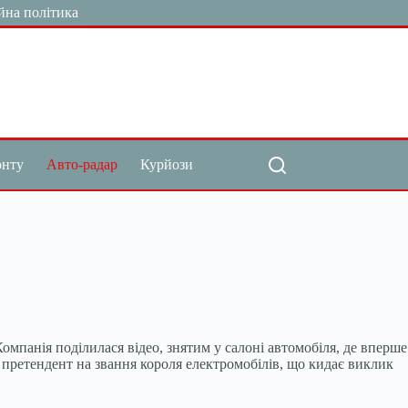
йна політика
онту
Авто-радар
Курйози
Компанія поділилася відео, знятим у салоні автомобіля, де вперше
претендент на звання короля електромобілів, що кидає виклик