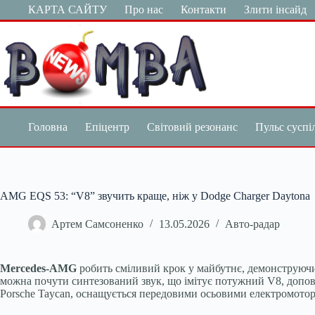
Перейти
КАРТА САЙТУ
Про нас
Контакти
Злити інсайд
до
вмісту
Головна
Епіцентр
Світовий резонанс
Пульс суспі
AMG EQS 53: “V8” звучить краще, ніж у Dodge Charger Daytona
Артем Самсоненко
13.05.2026
Авто-радар
Mercedes-AMG
робить сміливий крок у майбутнє, демонструючи
можна почути синтезований звук, що імітує потужний V8, допов
Porsche Taycan, оснащується передовими осьовими електромотора