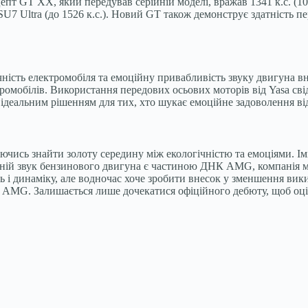
пт GT XX, який передував серійній моделі, вражав 1341 к.с. (10
 SU7 Ultra (до 1526 к.с.). Новий GT також демонструє здатність 
чність електромобіля та емоційну привабливість звуку двигуна 
тромобілів. Використання передових осьових моторів від Yasa св
и ідеальним рішенням для тих, хто шукає емоційне задоволення ві
ючись знайти золоту середину між екологічністю та емоціями. І
жній звук бензинового двигуна є частиною ДНК AMG, компанія му
 і динаміку, але водночас хоче зробити внесок у зменшення вики
AMG. Залишається лише дочекатися офіційного дебюту, щоб оцін