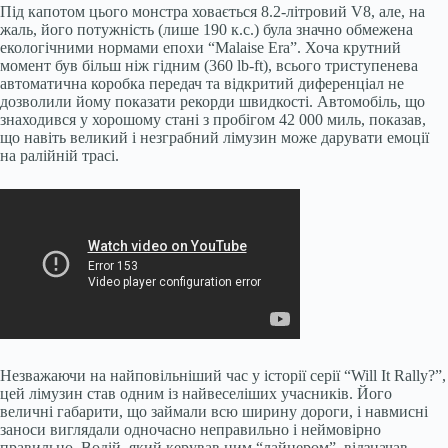
Під капотом цього монстра ховається 8.2-літровий V8, але, на
жаль, його потужність (лише 190 к.с.) була значно обмежена
екологічними нормами епохи “Malaise Era”. Хоча крутний
момент був більш ніж гідним (360 lb-ft), всього триступенева
автоматична коробка передач та відкритий диференціал не
дозволили йому показати рекорди швидкості. Автомобіль, що
знаходився у хорошому стані з пробігом 42 000 миль, показав,
що навіть великий і незграбний лімузин може дарувати емоції
на ралійній трасі.
Незважаючи на найповільніший час у історії серії “Will It Rally?”,
цей лімузин став одним із найвеселіших учасників. Його
величні габарити, що займали всю ширину дороги, і навмисні
заноси виглядали одночасно неправильно і неймовірно
правильно. Водій, який керував цим “лайнером”, відзначав