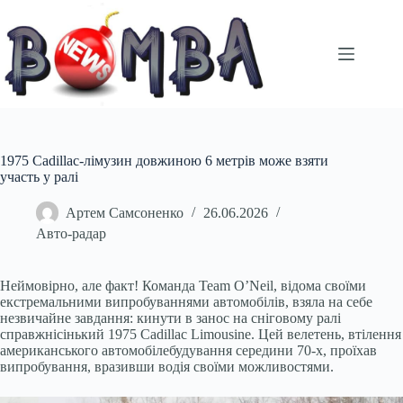
Перейти
до
вмісту
1975 Cadillac-лімузин довжиною 6 метрів може взяти
участь у ралі
Артем Самсоненко
26.06.2026
Авто-радар
Неймовірно, але факт! Команда Team O’Neil, відома своїми
екстремальними випробуваннями автомобілів, взяла на себе
незвичайне завдання: кинути в занос на сніговому ралі
справжнісінький 1975 Cadillac Limousine. Цей велетень, втілення
американського автомобілебудування середини 70-х, проїхав
випробування, вразивши водія своїми можливостями.