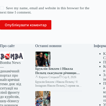
Save my name, email and website in this browser for the
next time I comment.
Опублікувати коментар
Про сайт
Останні новини
Інформ
К
С
П
Bomba News
К
—
Бруклін Бекхем і Нікола
и
динамічний
Пельтц скасували річницю
З
портал про
весілля: шокуюча причина
Кирило Стецьків
Сер 8, 2026
і
найгарячіші
Бруклін Бекхем і Нікола Пельтц / ©
П
теми дня: від
Instagram Ніколи Пельтц 2 серпня пара
а
ситуації на
відсвяткувала першу річницю свого
к
лінії фронту
другого, таємного, весілля.…
н
до курйозів,
ті
шоу-бізнесу
У
та новинок