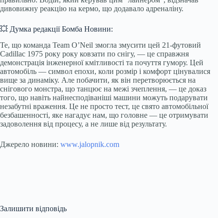
дивовижну реакцію на кермо, що додавало адреналіну.
💥 Думка редакції Бомба Новини:
Те, що команда Team O’Neil змогла змусити цей 21-футовий
Cadillac 1975 року року ковзати по снігу, — це справжня
демонстрація інженерної кмітливості та почуття гумору. Цей
автомобіль — символ епохи, коли розмір і комфорт цінувалися
вище за динаміку. Але побачити, як він перетворюється на
снігового монстра, що танцює на межі зчеплення, — це доказ
того, що навіть найнесподіваніші машини можуть подарувати
незабутні враження. Це не просто тест, це свято автомобільної
безбашенності, яке нагадує нам, що головне — це отримувати
задоволення від процесу, а не лише від результату.
Джерело новини:
www.jalopnik.com
Залишити відповідь